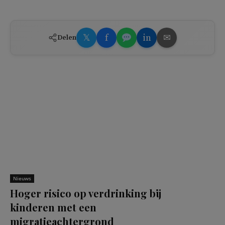
𝕏
f
in
✉
Delen
Nieuws
Hoger risico op verdrinking bij
kinderen met een
migratieachtergrond