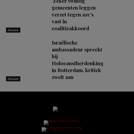
‘Zeker twintig’
gemeenten leggen
verzet tegen azc’s
vast in
coalitieakkoord
Nieuws
Israëlische
ambassadeur spreekt
bij
Holocaustherdenking
in Rotterdam, kritiek
zwelt aan
Nieuws