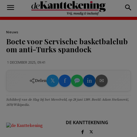
Nieuws
Boete voor Servische basketbalclub
om anti-Turks spandoek
1 DECEMBER 2025, 09:41
𝕏
f
in
✉
Delen
Schilderij van de Slag bij het Merelveld, op 28 juni 1389. Beeld: Adam Stefanović,
1870/Wikipedia.
DE KANTTEKENING