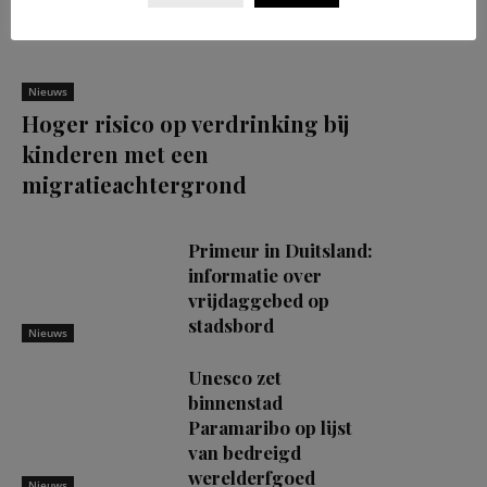
Nieuws
Hoger risico op verdrinking bij
kinderen met een
migratieachtergrond
Primeur in Duitsland:
informatie over
vrijdaggebed op
stadsbord
Nieuws
Unesco zet
binnenstad
Paramaribo op lijst
van bedreigd
werelderfgoed
Nieuws