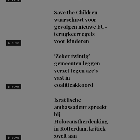
Save the Children
waarschuwt voor
gevolgen nieuwe EU-
terugkeerregels
voor kinderen
Nieuws
‘Zeker twintig’
gemeenten leggen
verzet tegen azc’s
vast in
coalitieakkoord
Nieuws
Israëlische
ambassadeur spreekt
bij
Holocaustherdenking
in Rotterdam, kritiek
zwelt aan
Nieuws