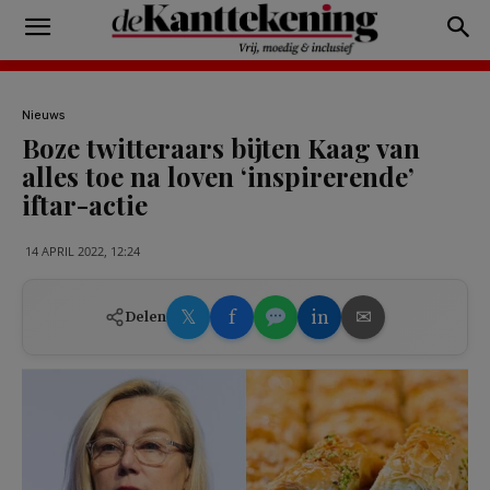
Nieuws
Boze twitteraars bijten Kaag van
alles toe na loven ‘inspirerende’
iftar-actie
14 APRIL 2022, 12:24
𝕏
f
in
✉
Delen