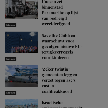
Unesco zet
binnenstad
Paramaribo op lijst
van bedreigd
werelderfgoed
Nieuws
Save the Children
waarschuwt voor
gevolgen nieuwe EU-
terugkeerregels
voor kinderen
Nieuws
‘Zeker twintig’
gemeenten leggen
verzet tegen azc’s
vast in
coalitieakkoord
Nieuws
Israëlische