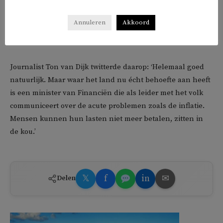
alles tweet, maar dat soms niet gaat over haar eigen post
van Financiën. Zo berichtte ze gisteren ook lovend over
Annuleren
Akkoord
ABN Amro, dat het eigen slavernijverleden liet
onderzoeken en daar excuses voor maakte.
Journalist Ton van Dijk twitterde daarop: ‘
Helemaal goed
natuurlijk. Maar waar het land nu écht behoefte aan heeft
is een minister van Financiën
die als leider met het volk
communiceert over de acute problemen zoals de inflatie.
Mensen kunnen hun lasten niet meer betalen, zitten in
de kou.’
𝕏
f
in
✉
Delen