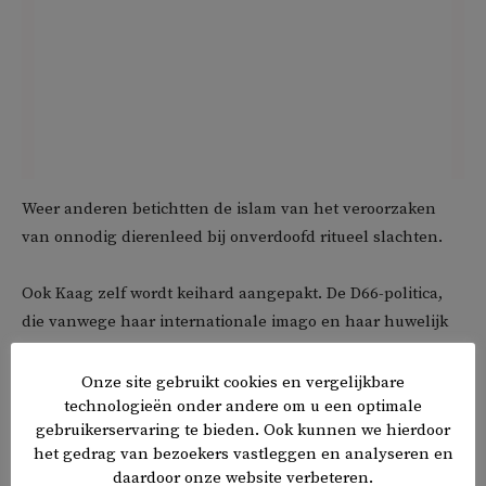
Weer anderen betichtten de islam van het veroorzaken
van onnodig dierenleed bij onverdoofd ritueel slachten.
Ook Kaag zelf wordt keihard aangepakt. De D66-politica,
die vanwege haar internationale imago en haar huwelijk
met een Palestijnse man niet geliefd is in populistische
kringen, wordt onder meer voor
‘dom wijf’
,
‘fasciste’
,
‘heks’
Onze site gebruikt cookies en vergelijkbare
en
‘kakmadam’
uitgemaakt.
technologieën onder andere om u een optimale
gebruikerservaring te bieden. Ook kunnen we hierdoor
het gedrag van bezoekers vastleggen en analyseren en
Sommige twitteraars
merkten
op dat de minister over van
daardoor onze website verbeteren.