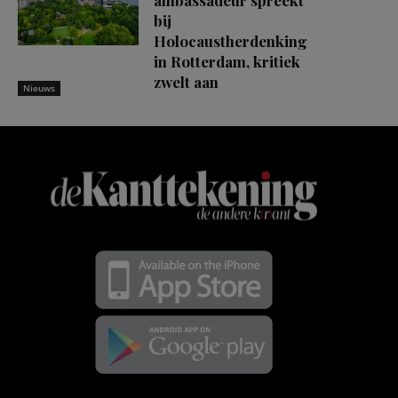
ambassadeur spreekt
bij
Holocaustherdenking
in Rotterdam, kritiek
zwelt aan
Nieuws