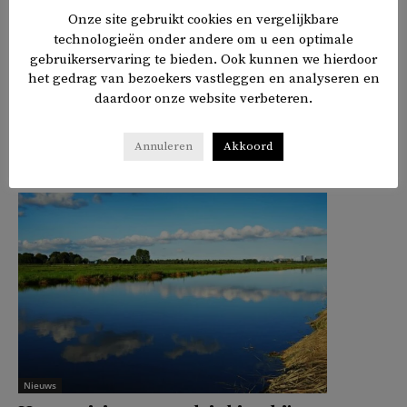
Onze site gebruikt cookies en vergelijkbare
werkende Britse moslims discriminatie ervaart op de
technologieën onder andere om u een optimale
werkvloer.
gebruikerservaring te bieden. Ook kunnen we hierdoor
het gedrag van bezoekers vastleggen en analyseren en
daardoor onze website verbeteren.
𝕏
f
in
✉
Delen
Annuleren
Akkoord
Nieuws