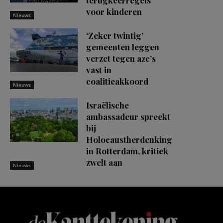
terugkeerregels
voor kinderen
Nieuws
‘Zeker twintig’
gemeenten leggen
verzet tegen azc’s
vast in
coalitieakkoord
Nieuws
Israëlische
ambassadeur spreekt
bij
Holocaustherdenking
in Rotterdam, kritiek
zwelt aan
Nieuws