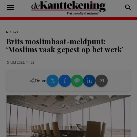
Nieuws
Brits moslimhaat-meldpunt:
‘Moslims vaak gepest op het werk’
5 JULI 2022, 14:32
𝕏
f
in
✉
Delen