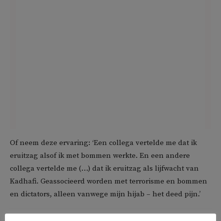
Of neem deze ervaring: ‘Een collega vertelde me dat ik
eruitzag alsof ik met bommen werkte. En een andere
collega vertelde me (…) dat ik eruitzag als lijfwacht van
Kadhafi. Geassocieerd worden met terrorisme en bommen
en dictators, alleen vanwege mijn hijab – het deed pijn.’
Uit onderzoek bleek vorige maand dat 69 procent van de