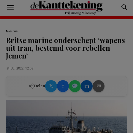
Nieuws
Britse marine onderschept ‘wapens
uit Iran, bestemd voor rebellen
Jemen’
8 JULI 2022, 12:58
𝕏
f
in
✉
Delen