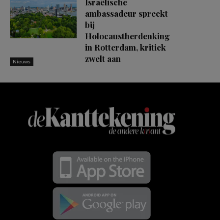
Israëlische
ambassadeur spreekt
bij
Holocaustherdenking
in Rotterdam, kritiek
zwelt aan
Nieuws