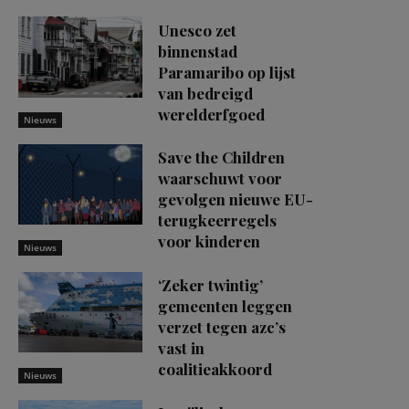
Unesco zet
binnenstad
Paramaribo op lijst
van bedreigd
werelderfgoed
Nieuws
Save the Children
waarschuwt voor
gevolgen nieuwe EU-
terugkeerregels
voor kinderen
Nieuws
‘Zeker twintig’
gemeenten leggen
verzet tegen azc’s
vast in
coalitieakkoord
Nieuws