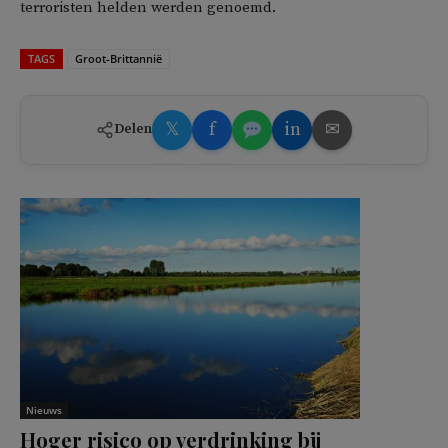
terroristen helden werden genoemd.
TAGS
Groot-Brittannië
𝕏
f
in
✉
Delen
Nieuws
Hoger risico op verdrinking bij