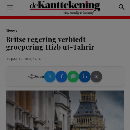
Nieuws
Britse regering verbiedt
groepering Hizb ut-Tahrir
19 JANUARI 2024, 14:56
𝕏
f
in
✉
Delen