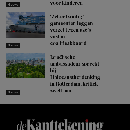
voor kinderen
Nieuws
‘Zeker twintig’
gemeenten leggen
verzet tegen azc’s
vast in
coalitieakkoord
Nieuws
Israëlische
ambassadeur spreekt
bij
Holocaustherdenking
in Rotterdam, kritiek
zwelt aan
Nieuws