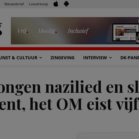
Nieuwsbrief
Losverkoop
UNST & CULTUUR
ZINGEVING
INTERVIEW
DK-PAN
ngen nazilied en s
ent, het OM eist vi