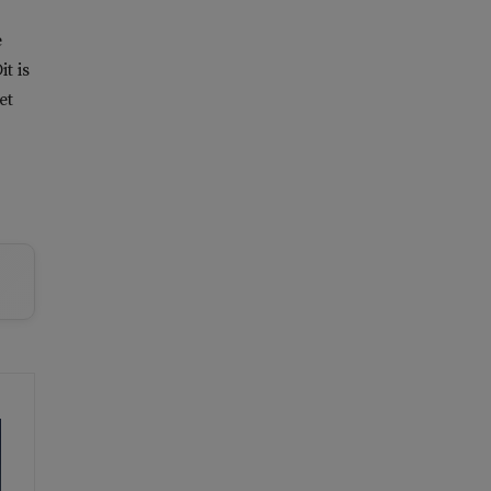
e
t is
et