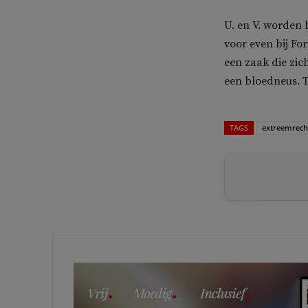
U. en V. worden
voor even bij For
een zaak die zich
een bloedneus. Th
TAGS
extreemrech