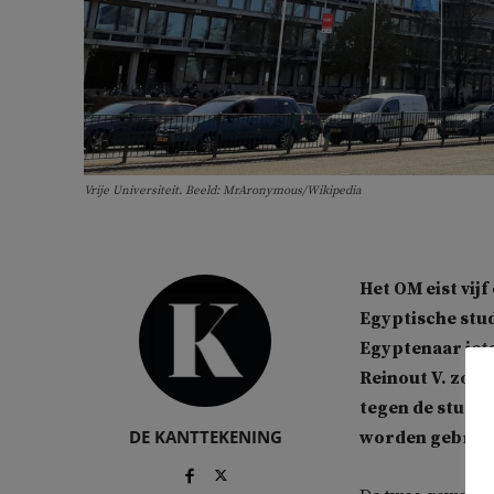
Vrije Universiteit. Beeld: MrAronymous/Wikipedia
Het OM eist vij
Egyptische stu
Egyptenaar iets
Reinout V. zong
tegen de stude
DE KANTTEKENING
worden gebruik