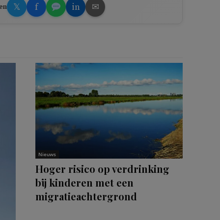
𝕏
f
in
✉
en
Nieuws
Hoger risico op verdrinking
bij kinderen met een
migratieachtergrond