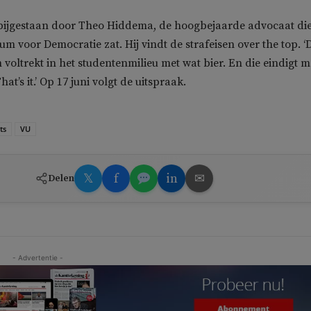
 bijgestaan door Theo Hiddema, de hoogbejaarde advocaat di
um voor Democratie zat. Hij vindt de strafeisen over the top. ‘Di
 voltrekt in het studentenmilieu met wat bier. En die eindigt m
at’s it.’ Op 17 juni volgt de uitspraak.
ts
VU
𝕏
f
in
✉
Delen
- Advertentie -