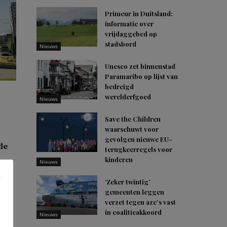
Primeur in Duitsland:
informatie over
vrijdaggebed op
stadsbord
Nieuws
Unesco zet binnenstad
Paramaribo op lijst van
bedreigd
werelderfgoed
Nieuws
Save the Children
waarschuwt voor
gevolgen nieuwe EU-
de
terugkeerregels voor
kinderen
Nieuws
ak
‘Zeker twintig’
SP)
gemeenten leggen
verzet tegen azc’s vast
in coalitieakkoord
Nieuws