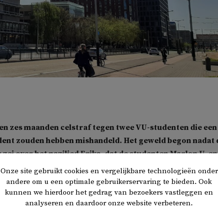
f en zes maanden celstraf tegen twee VU-studenten die een
dent zouden hebben mishandeld. Het geweld begon nadat 
 zei over het nazilied Erika, dat de studenten Marlon U. en
en. Er zijn opnames van het voorval, die nu in de rechtsza
Onze site gebruikt cookies en vergelijkbare technologieën onder
nten van de extreemrechtse Vrijmoedige Studentpartij (V
andere om u een optimale gebruikerservaring te bieden. Ook
kunnen we hierdoor het gedrag van bezoekers vastleggen en
t. Dit meldt
Het Parool
.
analyseren en daardoor onze website verbeteren.