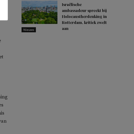
Israëlische
zijn
ambassadeur spreekt bij
Holocaustherdenking in
Rotterdam, kritiek zwelt
aan
Nieuws
e
d
et
sing
es
is
 van