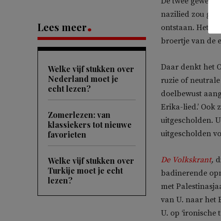
De twee geweldp
nazilied zou gee
Lees meer
ontstaan. Het wa
broertje van de 
Daar denkt het O
Welke vijf stukken over
Nederland moet je
ruzie of neutrale 
echt lezen?
doelbewust aange
Erika-lied.’ Ook
Zomerlezen: van
uitgescholden. U.
klassiekers tot nieuwe
uitgescholden voo
favorieten
De Volkskrant
,
di
Welke vijf stukken over
Turkije moet je echt
badinerende opm
lezen?
met Palestinasja
van U. naar het E
U. op ‘ironische 