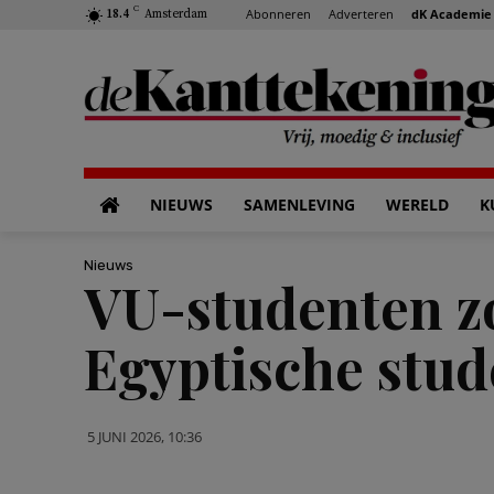
C
Abonneren
Adverteren
dK Academie
18.4
Amsterdam
NIEUWS
SAMENLEVING
WERELD
K
Nieuws
VU-studenten zo
Egyptische stud
5 JUNI 2026, 10:36