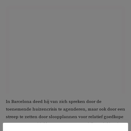
In Barcelona deed hij van zich spreken door de
toenemende huizencrisis te agenderen, maar ook door een
streep te zetten door sloopplannen voor relatief goedkope
appartementenblokken. Daarnaast nam hij een leidende