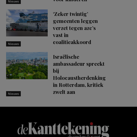
Nieuws
‘Zeker twintig’
gemeenten leggen
verzet tegen azc’s
vast in
coalitieakkoord
Nieuws
Israëlische
ambassadeur spreekt
bij
Holocaustherdenking
in Rotterdam, kritiek
zwelt aan
Nieuws