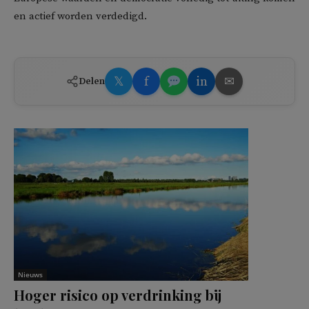
en actief worden verdedigd.
𝕏
f
in
✉
Delen
Nieuws
Hoger risico op verdrinking bij