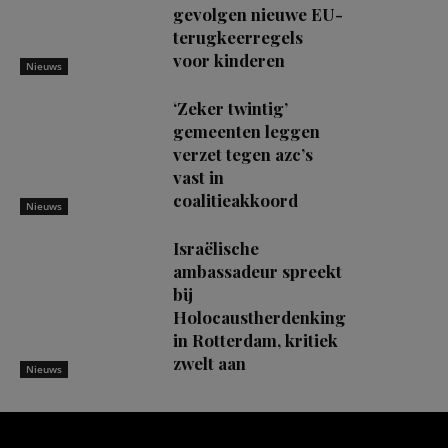
gevolgen nieuwe EU-
terugkeerregels
voor kinderen
Nieuws
‘Zeker twintig’
gemeenten leggen
verzet tegen azc’s
vast in
coalitieakkoord
Nieuws
Israëlische
ambassadeur spreekt
bij
Holocaustherdenking
in Rotterdam, kritiek
zwelt aan
Nieuws