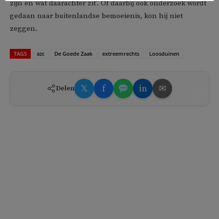
zijn en wat daarachter zit’. Of daarbij ook onderzoek wordt
gedaan naar buitenlandse bemoeienis, kon hij niet
zeggen.
TAGS
azc
De Goede Zaak
extreemrechts
Loosduinen
𝕏
f
in
✉
Delen