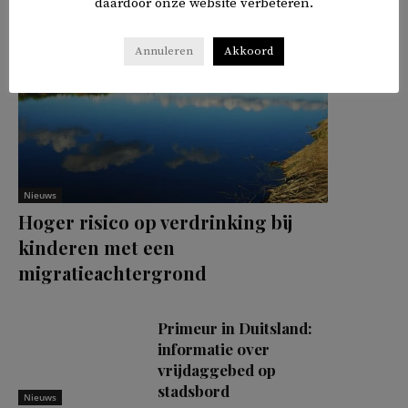
daardoor onze website verbeteren.
Annuleren
Akkoord
Nieuws
Hoger risico op verdrinking bij
kinderen met een
migratieachtergrond
Primeur in Duitsland:
informatie over
vrijdaggebed op
stadsbord
Nieuws