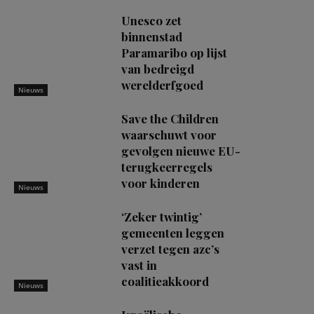
Unesco zet
binnenstad
Paramaribo op lijst
van bedreigd
werelderfgoed
Nieuws
Save the Children
waarschuwt voor
gevolgen nieuwe EU-
terugkeerregels
voor kinderen
Nieuws
‘Zeker twintig’
gemeenten leggen
verzet tegen azc’s
vast in
coalitieakkoord
Nieuws