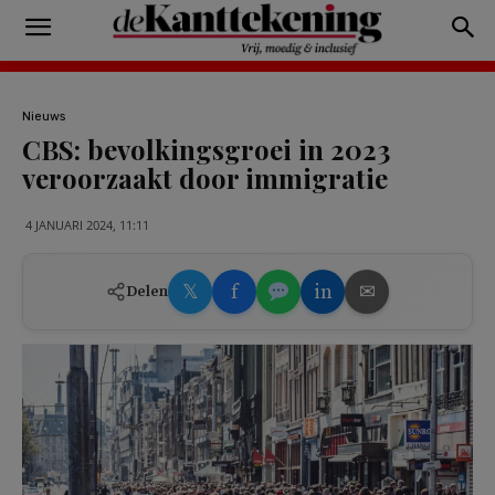
Nieuws
CBS: bevolkingsgroei in 2023
veroorzaakt door immigratie
4 JANUARI 2024, 11:11
𝕏
f
in
✉
Delen