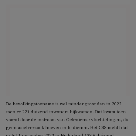
De bevolkingstoename is wel minder groot dan in 2022,
toen er 221 duizend inwoners bijkwamen. Dat kwam toen
vooral door de instroom van Oekraïense vluchtelingen, die
geen asielverzoek hoeven in te dienen. Het CBS meldt dat
er tot 1 november 2023 in Nederland 139,6 duizend