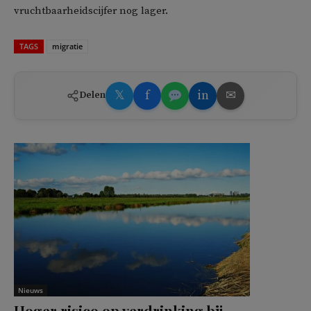
vruchtbaarheidscijfer nog lager.
TAGS
migratie
𝕏
f
in
✉
Delen
Nieuws
Hoger risico op verdrinking bij