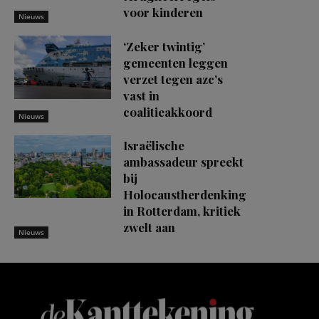
voor kinderen
Nieuws
‘Zeker twintig’
gemeenten leggen
verzet tegen azc’s
vast in
coalitieakkoord
Nieuws
Israëlische
ambassadeur spreekt
bij
Holocaustherdenking
in Rotterdam, kritiek
zwelt aan
Nieuws