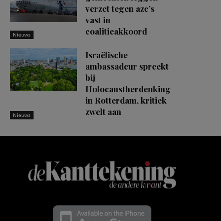
verzet tegen azc’s
vast in
coalitieakkoord
Nieuws
Israëlische
ambassadeur spreekt
bij
Holocaustherdenking
in Rotterdam, kritiek
zwelt aan
Nieuws