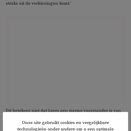
straks uit de verkiezingen komt.’
Dit betekent niet dat Leers een warme voorstander is van
samenwerking met de PVV. ‘Als het gedachtegoed van de
Onze site gebruikt cookies en vergelijkbare
PVV volledig haaks staat op het gedachtegoed van het
technologieën onder andere om u een optimale