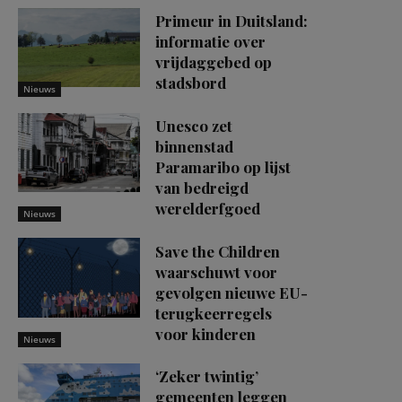
Primeur in Duitsland:
informatie over
vrijdaggebed op
stadsbord
Nieuws
Unesco zet
binnenstad
Paramaribo op lijst
van bedreigd
werelderfgoed
Nieuws
Save the Children
waarschuwt voor
gevolgen nieuwe EU-
terugkeerregels
voor kinderen
Nieuws
‘Zeker twintig’
gemeenten leggen