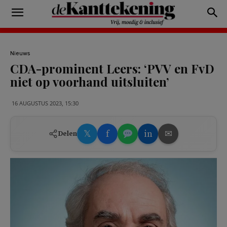
Nieuws
CDA-prominent Leers: ‘PVV en FvD
niet op voorhand uitsluiten’
16 AUGUSTUS 2023, 15:30
𝕏
f
in
✉
Delen