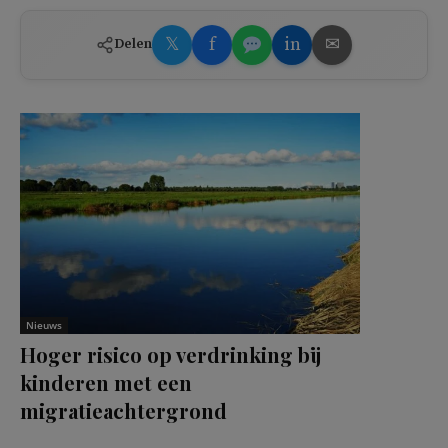
𝕏
f
in
✉
Delen
Nieuws
Hoger risico op verdrinking bij
kinderen met een
migratieachtergrond