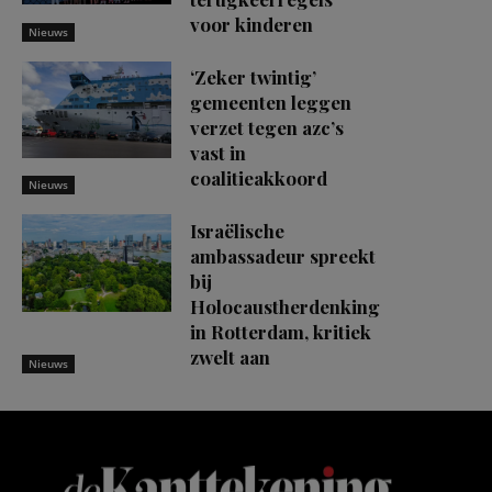
voor kinderen
Nieuws
‘Zeker twintig’
gemeenten leggen
verzet tegen azc’s
vast in
coalitieakkoord
Nieuws
Israëlische
ambassadeur spreekt
bij
Holocaustherdenking
in Rotterdam, kritiek
zwelt aan
Nieuws