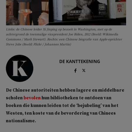
Links: de Chinese leider Xi Jinping op bezoek in Washington, met op de
achtergrond de toenmalige vicepresident Joe Biden, 2012 (Beeld: Wikimedia
Commons / Mark Stewart). Rechts: een Chinese biografie van Apple-oprichter
Steve Jobs (Beeld: Flickr / Johannes Martin)
DE KANTTEKENING
De Chinese autoriteiten hebben lagere en middelbare
scholen
bevolen
hun bibliotheken te ontdoen van
boeken die kunnen leiden tot de ‘bejubeling’ van het
Westen, ten koste van de bevordering van Chinees
nationalisme.