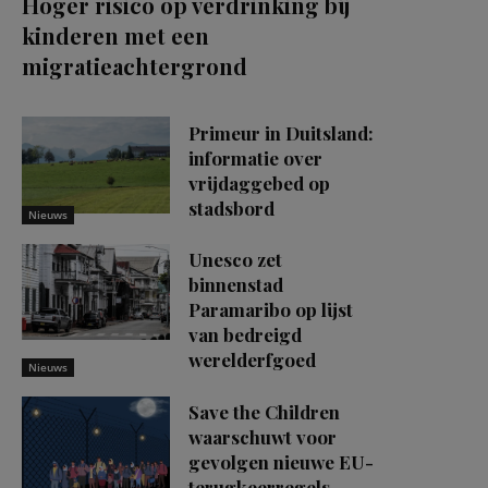
Hoger risico op verdrinking bij
kinderen met een
migratieachtergrond
Primeur in Duitsland:
informatie over
vrijdaggebed op
stadsbord
Nieuws
Unesco zet
binnenstad
Paramaribo op lijst
van bedreigd
werelderfgoed
Nieuws
Save the Children
waarschuwt voor
gevolgen nieuwe EU-
terugkeerregels