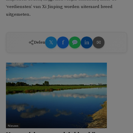
‘verdiensten’ van Xi Jinping worden uiteraard breed
uitgemeten.
𝕏
f
in
✉
Delen
Nieuws