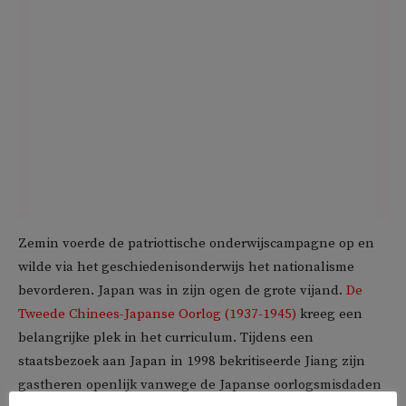
Zemin voerde de patriottische onderwijscampagne op en
wilde via het geschiedenisonderwijs het nationalisme
bevorderen. Japan was in zijn ogen de grote vijand.
De
Tweede Chinees-Japanse Oorlog (1937-1945)
kreeg een
belangrijke plek in het curriculum. Tijdens een
staatsbezoek aan Japan in 1998 bekritiseerde Jiang zijn
gastheren openlijk vanwege de Japanse oorlogsmisdaden