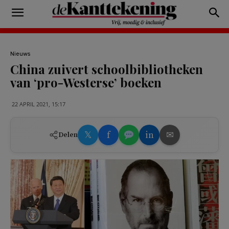
Nieuws
China zuivert schoolbibliotheken
van ‘pro-Westerse’ boeken
22 APRIL 2021, 15:17
𝕏
f
in
✉
Delen