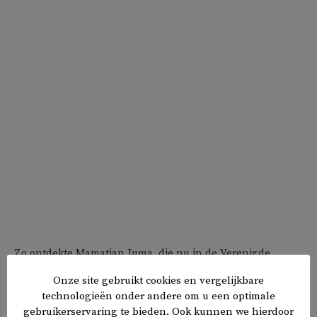
Zo ontdekte Mamatjan Juma, die nu in de Verenigde
Staten woont, dat familieleden in China in de gevangenis
Onze site gebruikt cookies en vergelijkbare
zitten vanwege hun associatie met hem. Juma is
technologieën onder andere om u een optimale
plaatsvervangend directeur van de Oeigoerse dienst van
gebruikerservaring te bieden. Ook kunnen we hierdoor