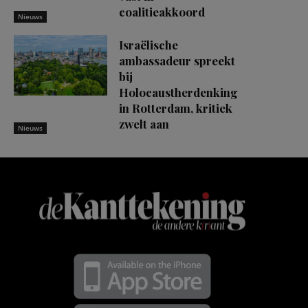
coalitieakkoord
Nieuws
Israëlische
ambassadeur spreekt
bij
Holocaustherdenking
in Rotterdam, kritiek
zwelt aan
Nieuws