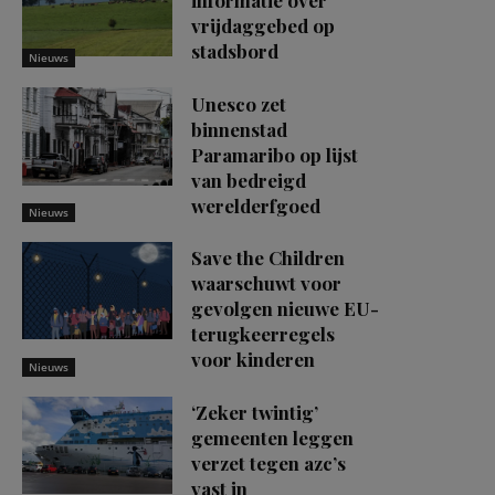
vrijdaggebed op
stadsbord
Nieuws
Unesco zet
binnenstad
Paramaribo op lijst
van bedreigd
werelderfgoed
Nieuws
Save the Children
waarschuwt voor
gevolgen nieuwe EU-
terugkeerregels
voor kinderen
Nieuws
‘Zeker twintig’
gemeenten leggen
verzet tegen azc’s
vast in