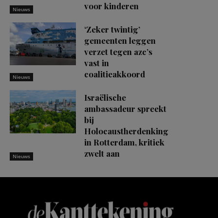
voor kinderen
Nieuws
‘Zeker twintig’
gemeenten leggen
verzet tegen azc’s
vast in
coalitieakkoord
Nieuws
Israëlische
ambassadeur spreekt
bij
Holocaustherdenking
in Rotterdam, kritiek
zwelt aan
Nieuws