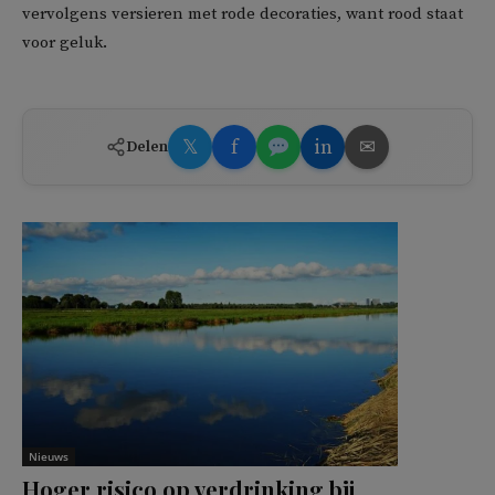
vervolgens versieren met rode decoraties, want rood staat
voor geluk.
𝕏
f
in
✉
Delen
Nieuws
Hoger risico op verdrinking bij