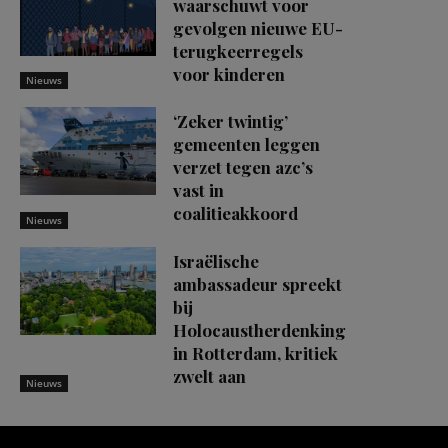
waarschuwt voor
gevolgen nieuwe EU-
terugkeerregels
voor kinderen
Nieuws
‘Zeker twintig’
gemeenten leggen
verzet tegen azc’s
vast in
coalitieakkoord
Nieuws
Israëlische
ambassadeur spreekt
bij
Holocaustherdenking
in Rotterdam, kritiek
zwelt aan
Nieuws