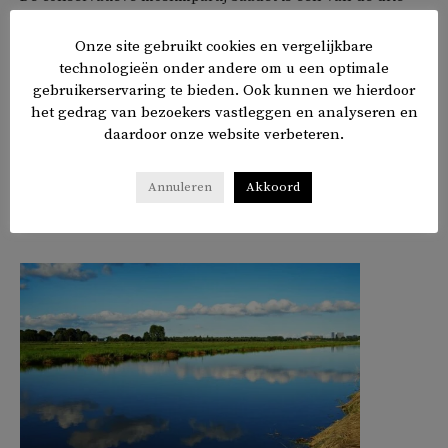
partijen die aandrong op het stoppen van het concert.
Onze site gebruikt cookies en vergelijkbare
Saadet is een van de zes oppositiepartijen die deel
technologieën onder andere om u een optimale
uitmaken van een anti-Erdogan-coalitie die de Turkse
gebruikerservaring te bieden. Ook kunnen we hierdoor
president wil verslaan bij de verkiezingen van 2023.
het gedrag van bezoekers vastleggen en analyseren en
daardoor onze website verbeteren.
Annuleren
Akkoord
𝕏
f
in
✉
Delen