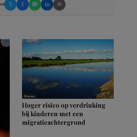
𝕏
f
in
✉
en
Nieuws
Hoger risico op verdrinking
bij kinderen met een
migratieachtergrond