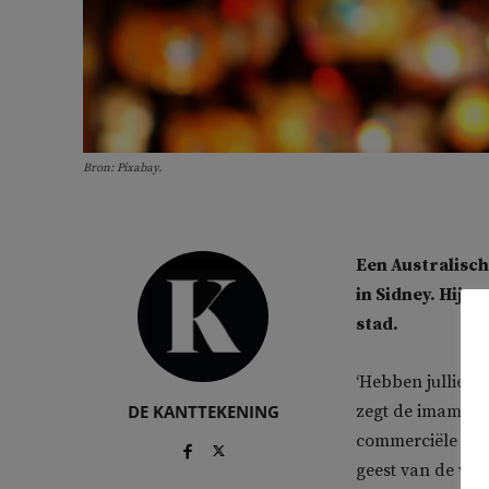
Bron: Pixabay.
Een Australisc
in Sidney. Hij
ve
stad.
‘Hebben jullie 
DE KANTTEKENING
zegt de imam in 
commerciële geh
geest van de va