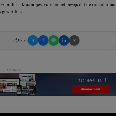
en voor de eetkraampjes, vormen het bewijs dat de ramadanma
is geworden.
𝕏
f
in
✉
Delen
- Advertentie -