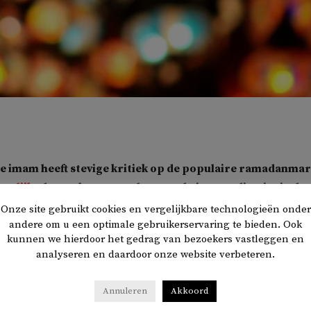
he imam heeft stevige kritiek op de populaire ramadanmar
rgelijkt
de markt met een beroemd uitgaansdistrict in de
Onze site gebruikt cookies en vergelijkbare technologieën onder
andere om u een optimale gebruikerservaring te bieden. Ook
kunnen we hierdoor het gedrag van bezoekers vastleggen en
gezien in onze gemeenschappen wat er van ramadan geworden i
analyseren en daardoor onze website verbeteren.
zijn TikTok-video die hij maandag online zette. Het hoge
alte van de ramadanmarkt gaat volgens hem in tegen de war
Annuleren
Akkoord
stenmaand.