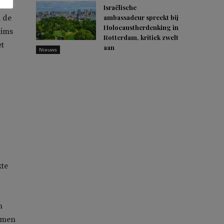
Israëlische
ambassadeur spreekt bij
n de
Holocaustherdenking in
lims
Rotterdam, kritiek zwelt
et
aan
Nieuws
kte
n
komen