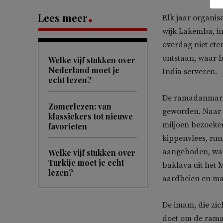
Lees meer
Elk jaar organis
wijk Lakemba, i
overdag niet ete
ontstaan, waar 
Welke vijf stukken over
Nederland moet je
India serveren.
echt lezen?
De ramadanmarkt 
Zomerlezen: van
geworden. Naar 
klassiekers tot nieuwe
miljoen bezoeke
favorieten
kippenvlees, run
aangeboden, waa
Welke vijf stukken over
Turkije moet je echt
baklava uit het
lezen?
aardbeien en m
De imam, die zic
doet om de ramad