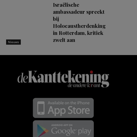
Israëlische
ambassadeur spreekt
bij
Holocaustherdenking
in Rotterdam, kritiek
zwelt aan
Nieuws