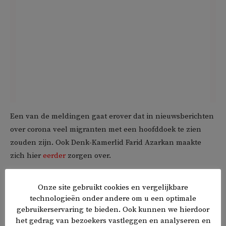
Een van de meldingen gaat erover dat in nieuwsberichten
over corona veel migranten met een hoofddoek te zien
zouden zijn. Ook Denk-Kamerlid Farid Azarkan maakte
zich hier
eerder
zorgen over.
Maatregelen die bedoeld zijn om de verspreiding van het
Onze site gebruikt cookies en vergelijkbare
coronavirus tegen te gaan werken soms ook discriminatie
technologieën onder andere om u een optimale
in de hand, zegt Discriminatie.nl.
gebruikerservaring te bieden. Ook kunnen we hierdoor
het gedrag van bezoekers vastleggen en analyseren en