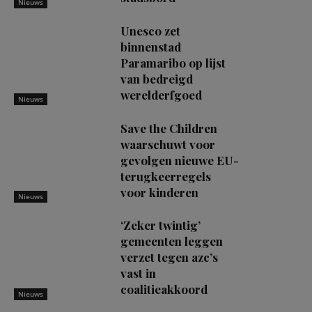
Nieuws
Unesco zet
binnenstad
Paramaribo op lijst
van bedreigd
werelderfgoed
Nieuws
Save the Children
waarschuwt voor
gevolgen nieuwe EU-
terugkeerregels
voor kinderen
Nieuws
‘Zeker twintig’
gemeenten leggen
verzet tegen azc’s
vast in
coalitieakkoord
Nieuws