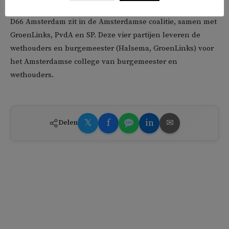
D66 Amsterdam zit in de Amsterdamse coalitie, samen met
GroenLinks, PvdA en SP. Deze vier partijen leveren de
wethouders en burgemeester (Halsema, GroenLinks) voor
het Amsterdamse college van burgemeester en
wethouders.
𝕏
f
in
✉
Delen