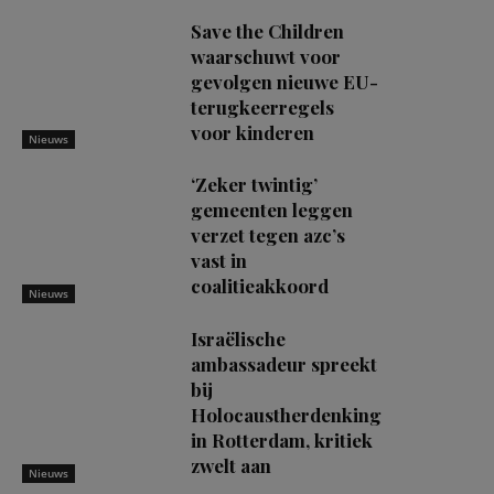
Save the Children
waarschuwt voor
gevolgen nieuwe EU-
terugkeerregels
voor kinderen
Nieuws
‘Zeker twintig’
gemeenten leggen
verzet tegen azc’s
vast in
coalitieakkoord
Nieuws
Israëlische
ambassadeur spreekt
bij
Holocaustherdenking
in Rotterdam, kritiek
zwelt aan
Nieuws