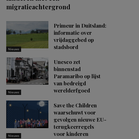
migratieachtergrond
Primeur in Duitsland:
informatie over
vrijdaggebed op
stadsbord
Nieuws
Unesco zet
binnenstad
Paramaribo op lijst
van bedreigd
werelderfgoed
Nieuws
Save the Children
waarschuwt voor
gevolgen nieuwe EU-
terugkeerregels
voor kinderen
Nieuws