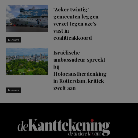
‘Zeker twintig’
gemeenten leggen
verzet tegen azc’s
vast in
coalitieakkoord
Nieuws
Israëlische
ambassadeur spreekt
bij
Holocaustherdenking
in Rotterdam, kritiek
zwelt aan
Nieuws