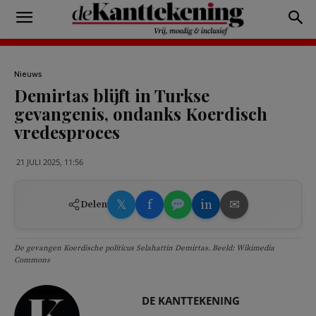
Nieuws
Demirtas blijft in Turkse
gevangenis, ondanks Koerdisch
vredesproces
21 JULI 2025, 11:56
𝕏
f
in
✉
Delen
De gevangen Koerdische politicus Selahattin Demirtas. Beeld: Wikimedia
Commons
DE KANTTEKENING