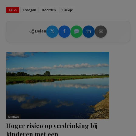
TAGS
Erdogan
Koerden
Turkije
𝕏
f
in
✉
Delen
Nieuws
Hoger risico op verdrinking bij
kinderen met een