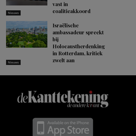
vast in
coalitieakkoord
Nieuws
Israëlische
ambassadeur spreekt
bij
Holocaustherdenking
in Rotterdam, kritiek
zwelt aan
Nieuws