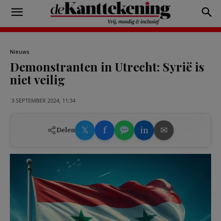
Nieuws
Demonstranten in Utrecht: Syrië is
niet veilig
3 SEPTEMBER 2024, 11:34
𝕏
f
in
✉
Delen