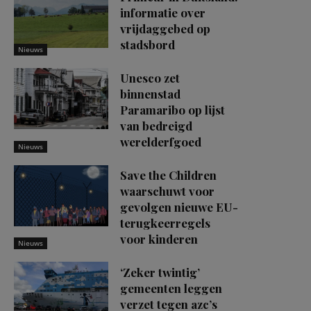
informatie over
vrijdaggebed op
stadsbord
Nieuws
Unesco zet
binnenstad
Paramaribo op lijst
van bedreigd
werelderfgoed
Nieuws
Save the Children
waarschuwt voor
gevolgen nieuwe EU-
terugkeerregels
voor kinderen
Nieuws
‘Zeker twintig’
gemeenten leggen
verzet tegen azc’s