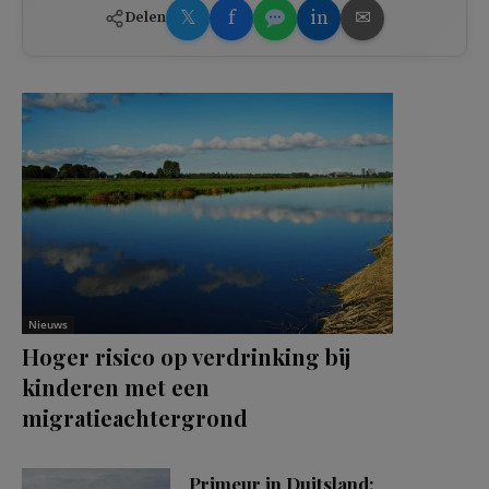
𝕏
f
in
✉
Delen
Nieuws
Hoger risico op verdrinking bij
kinderen met een
migratieachtergrond
Primeur in Duitsland: