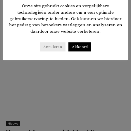
Onze site gebruikt cookies en vergelijkbare
erkennen van de mensen die het is opgericht om te
technologieën onder andere om u een optimale
beschermen.’
gebruikerservaring te bieden. Ook kunnen we hierdoor
het gedrag van bezoekers vastleggen en analyseren en
daardoor onze website verbeteren.
𝕏
f
in
✉
Delen
Annuleren
Akkoord
Nieuws