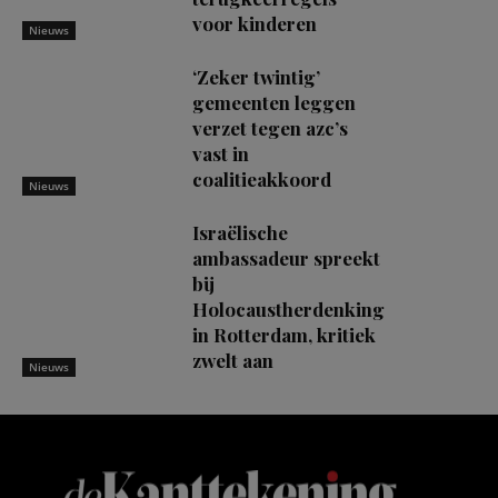
voor kinderen
Nieuws
‘Zeker twintig’
gemeenten leggen
verzet tegen azc’s
vast in
coalitieakkoord
Nieuws
Israëlische
ambassadeur spreekt
bij
Holocaustherdenking
in Rotterdam, kritiek
zwelt aan
Nieuws