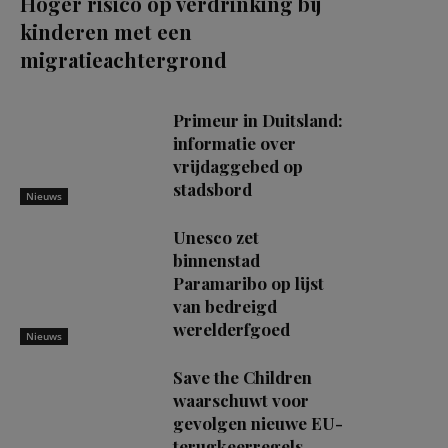
Hoger risico op verdrinking bij
kinderen met een
migratieachtergrond
Primeur in Duitsland:
informatie over
vrijdaggebed op
stadsbord
Nieuws
Unesco zet
binnenstad
Paramaribo op lijst
van bedreigd
werelderfgoed
Nieuws
Save the Children
waarschuwt voor
gevolgen nieuwe EU-
terugkeerregels