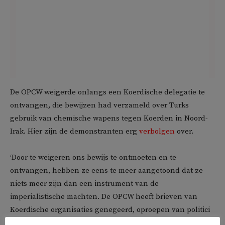
De OPCW weigerde onlangs een Koerdische delegatie te
ontvangen, die bewijzen had verzameld over Turks
gebruik van chemische wapens tegen Koerden in Noord-
Irak. Hier zijn de demonstranten erg
verbolgen
over.
‘Door te weigeren ons bewijs te ontmoeten en te
ontvangen, hebben ze eens te meer aangetoond dat ze
niets meer zijn dan een instrument van de
imperialistische machten. De OPCW heeft brieven van
Koerdische organisaties genegeerd, oproepen van politici
afgewezen en weigert zelfs maar de smeekbeden te