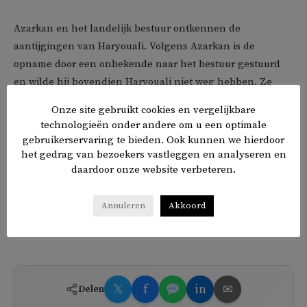
Azarkan en het landelijk bestuur ontkennen de
aantijgingen van Haryouali. Volgens Azarkan is de
opname door een onbekende naar het bestuur gestuurd
en wilde hij bovendien Haryouali niet weg hebben. Ze
overwegen een stap naar de rechter wegens smaad.
Onze site gebruikt cookies en vergelijkbare
technologieën onder andere om u een optimale
Denk doet in 2022 voor het eerst mee aan de Haagse
gebruikerservaring te bieden. Ook kunnen we hierdoor
gemeenteraadsverkiezingen. Haryouli zou de lijst
het gedrag van bezoekers vastleggen en analyseren en
daardoor onze website verbeteren.
aanvoeren, maar het landelijk bestuur zegt hem van de
lijst af te hebben gehaald. Haryouli spreek tegen: ‘Ik ben
nog lid, ben nog afdelingsvoorzitter en nog altijd
Annuleren
Akkoord
lijsttrekker.’
𝕏
f
in
✉
Delen