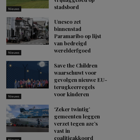
stadsbord
Nieuws
Unesco zet
binnenstad
Paramaribo op lijst
van bedreigd
werelderfgoed
Nieuws
Save the Children
waarschuwt voor
gevolgen nieuwe EU-
terugkeerregels
voor kinderen
Nieuws
‘Zeker twintig’
gemeenten leggen
verzet tegen azc’s
vast in
coalitieakkoord
Nieuws