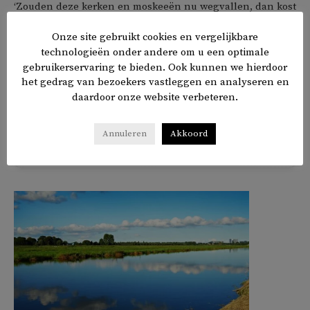
‘Zouden deze kerken en moskeeën nu wegvallen, dan kost
het dus 200 miljoen euro om die hulp alsnog te leveren’,
Onze site gebruikt cookies en vergelijkbare
schrijft Ygit. Hij hoopt dat wethouder Bert Wijbenga
technologieën onder andere om u een optimale
(Samenleven, VVD) bereid is om de moskeeën te gaan
gebruikerservaring te bieden. Ook kunnen we hierdoor
subsidiëren.
het gedrag van bezoekers vastleggen en analyseren en
daardoor onze website verbeteren.
Annuleren
Akkoord
𝕏
f
in
✉
Delen