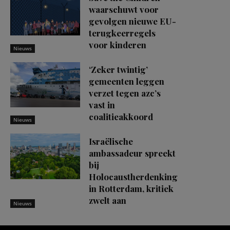
waarschuwt voor
gevolgen nieuwe EU-
terugkeerregels
voor kinderen
Nieuws
‘Zeker twintig’
gemeenten leggen
verzet tegen azc’s
vast in
coalitieakkoord
Nieuws
Israëlische
ambassadeur spreekt
bij
Holocaustherdenking
in Rotterdam, kritiek
zwelt aan
Nieuws