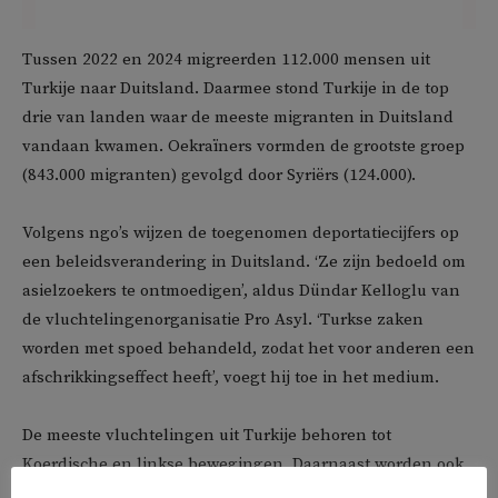
Tussen 2022 en 2024 migreerden 112.000 mensen uit
Turkije naar Duitsland. Daarmee stond Turkije in de top
drie van landen waar de meeste migranten in Duitsland
vandaan kwamen. Oekraïners vormden de grootste groep
(843.000 migranten) gevolgd door Syriërs (124.000).
Volgens ngo’s wijzen de toegenomen deportatiecijfers op
een beleidsverandering in Duitsland. ‘Ze zijn bedoeld om
asielzoekers te ontmoedigen’, aldus Dündar Kelloglu van
de vluchtelingenorganisatie Pro Asyl. ‘Turkse zaken
worden met spoed behandeld, zodat het voor anderen een
afschrikkingseffect heeft’, voegt hij toe in het medium.
De meeste vluchtelingen uit Turkije behoren tot
Koerdische en linkse bewegingen. Daarnaast worden ook
Gülen-sympathisanten dagelijks in Turkije vervolgd.