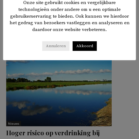
Onze site gebruikt cookies en vergelijkbare
technologieën onder andere om u een optimale
TAGS
deportatie
Duitsland
Turkije
gebruikerservaring te bieden. Ook kunnen we hierdoor
het gedrag van bezoekers vastleggen en analyseren en
daardoor onze website verbeteren.
𝕏
f
in
✉
Delen
Annuleren
Akkoord
Nieuws
Hoger risico op verdrinking bij