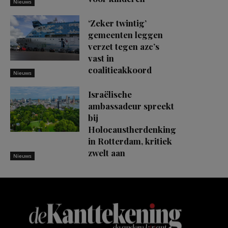
Nieuws
‘Zeker twintig’
gemeenten leggen
verzet tegen azc’s
vast in
coalitieakkoord
Nieuws
Israëlische
ambassadeur spreekt
bij
Holocaustherdenking
in Rotterdam, kritiek
zwelt aan
Nieuws