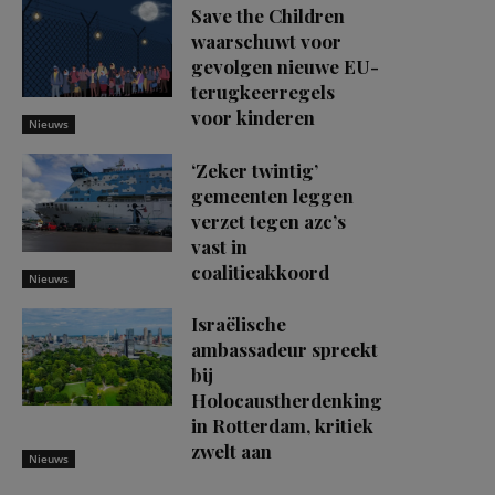
Save the Children
waarschuwt voor
gevolgen nieuwe EU-
terugkeerregels
voor kinderen
Nieuws
‘Zeker twintig’
gemeenten leggen
verzet tegen azc’s
vast in
coalitieakkoord
Nieuws
Israëlische
ambassadeur spreekt
bij
Holocaustherdenking
in Rotterdam, kritiek
zwelt aan
Nieuws