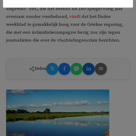
maar hebben de Griekse autoriteiten alle sporen bewust
uitgewist?
NRC
, die het bericht uit
Der Spiegel
vorig jaar
overnam zonder voorbehoud,
vindt
dat het Duitse
weekblad te gemakkelijk boog voor de Griekse regering,
die met een intimidatiecampagne bezig zou zijn tegen
journalisten die over de vluchtelingencrisis berichten.
𝕏
f
in
✉
Delen