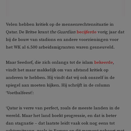
Velen hebben kritiek op de mensenrechtensituatie in
Qatar. De Britse krant
the Guardian
becijferde
vorig jaar dat
bij de bouw van stadions en andere voorzieningen voor
het WK al 6.500 arbeidsmigranten waren gesneuveld.
Maar Seedorf, die zich onlangs tot de islam
bekeerde
,
vindt het maar makkelijk om van afstand kritiek op
anderen te hebben. Hij vindt dat wij ook onszelf in de
spiegel aan moeten kijken. Hij schrijft in de column
‘Voetbalfeest’:
‘Qatar is verre van perfect, zoals de meeste landen in de
wereld. Maar het land boekt progressie, en dat is beter
dan stagnatie – dat laatste leidt vaak ook nog eens tot
achteruitgang, zoals in Europa op dit moment gebeurt met