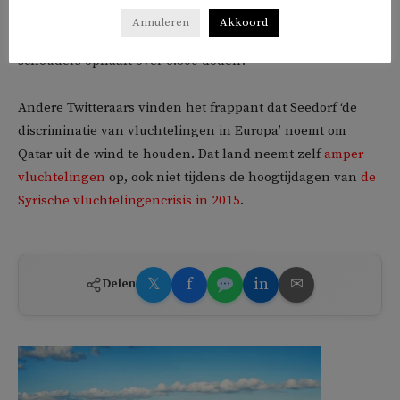
de Boer, die als ambassadeur van het WK onlangs op tv
Annuleren
Akkoord
zalvende woorden sprak over de Golfstaat, ook Seedorf ‘de
schouders ophaalt over 6.500 doden’.
Andere Twitteraars vinden het frappant dat Seedorf ‘de
discriminatie van vluchtelingen in Europa’ noemt om
Qatar uit de wind te houden. Dat land neemt zelf
amper
vluchtelingen
op, ook niet tijdens de hoogtijdagen van
de
Syrische vluchtelingencrisis in 2015
.
𝕏
f
in
✉
Delen