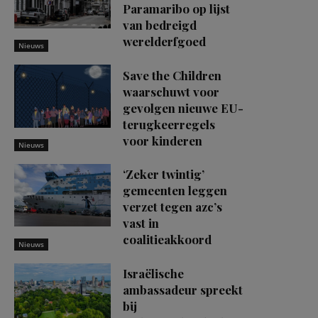
Paramaribo op lijst
van bedreigd
werelderfgoed
Nieuws
Save the Children
waarschuwt voor
gevolgen nieuwe EU-
terugkeerregels
voor kinderen
Nieuws
‘Zeker twintig’
gemeenten leggen
verzet tegen azc’s
vast in
coalitieakkoord
Nieuws
Israëlische
ambassadeur spreekt
bij