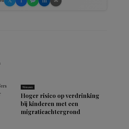
𝕏
f
in
✉
en
n
fers
Nieuws
r
Hoger risico op verdrinking
bij kinderen met een
migratieachtergrond