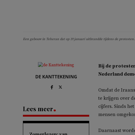
Een gebouw in Teheran dat op 19 januari uitbrandde tijdens de protesten
Bij de proteste
Nederland demo
DE KANTTEKENING
Omdat de Iraanse 
te krijgen over d
cijfers. Sinds h
Lees meer
mensen omgeko
Daarnaast worde
Zomerlezen: van