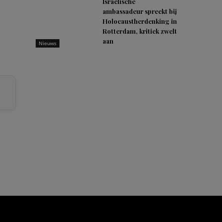
Israëlische
ambassadeur spreekt bij
Holocaustherdenking in
Rotterdam, kritiek zwelt
aan
Nieuws