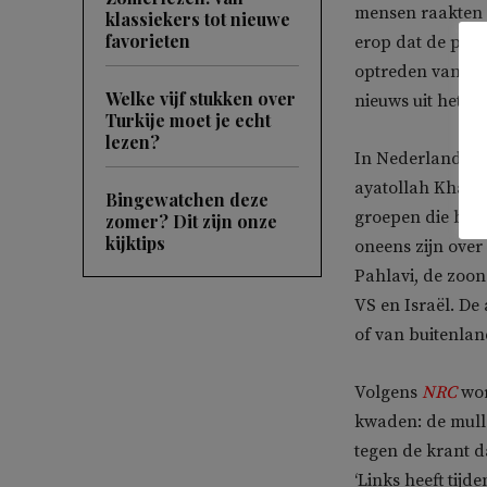
mensen raakten e
klassiekers tot nieuwe
favorieten
erop dat de prot
optreden van de 
Welke vijf stukken over
nieuws uit het l
Turkije moet je echt
lezen?
In Nederland wo
ayatollah Khame
Bingewatchen deze
groepen die bei
zomer? Dit zijn onze
kijktips
oneens zijn ove
Pahlavi, de zoon
VS en Israël. De
of van buitenla
Volgens
NRC
wor
kwaden: de mull
tegen de krant d
‘Links heeft tij