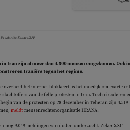
Del
. Beeld: Atta Kenare/AFP
n in Iran zijn al meer dan 4.500 mensen omgekomen. Ook i
nstreren Iraniërs tegen het regime.
overheid het internet blokkeert, is het moeilijk om exacte cij
e slachtoffers van de felle protesten in Iran. Toch circuleren e
et begin van de protesten op 28 december in Teheran zijn 4.519
men,
meldt
mensenrechtenorganisatie HRANA.
n nog 9.049 meldingen van doden onderzocht. Zeker 5.811