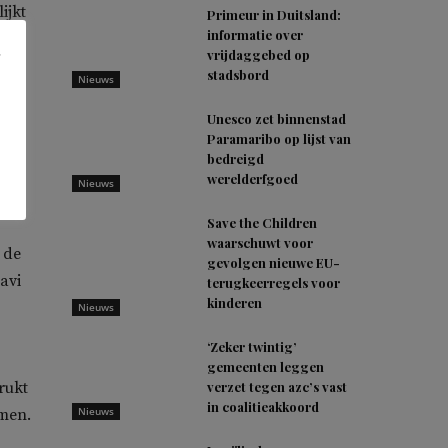
ijkt
Primeur in Duitsland:
informatie over
de
vrijdaggebed op
kt
stadsbord
Nieuws
Unesco zet binnenstad
Paramaribo op lijst van
bedreigd
wee
werelderfgoed
Nieuws
teel
Save the Children
waarschuwt voor
 de
gevolgen nieuwe EU-
avi
terugkeerregels voor
kinderen
Nieuws
‘Zeker twintig’
gemeenten leggen
rukt
verzet tegen azc’s vast
in coalitieakkoord
Nieuws
omen.