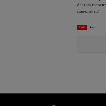
daarom roepen w
samenleven.’
TAGS
Iran