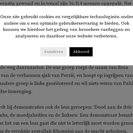
rnstig gewond en in totaal zijn 26.314 mensen opgepakt. Het l
esten in Iran inmiddels afnemen, waarschijnlijk door het har
Onze site gebruikt cookies en vergelijkbare technologieën onder
regime. Ook hierover is weinig bekend, omdat er maar beper
andere om u een optimale gebruikerservaring te bieden. Ook
and naar buiten komt.
kunnen we hierdoor het gedrag van bezoekers vastleggen en
analyseren en daardoor onze website verbeteren.
rdt eveneens gedemonstreerd tegen het Iraanse regime van
nei.
NRC
bezocht een demonstratie op de Dam en zag daar t
Annuleren
Akkoord
de een verandering van het regime willen, maar het fundamen
r de weg daarnaartoe. De ene groep roept de naam van Reza
 van de verbannen sjah van Perzië, en hoopt op ingrijpen van
 andere groep is links georiënteerd en wil niets weten van Pahl
ndse inmenging.
dt bij demonstraties ook de leus geroepen: ‘Dood aan de drie
ahs, de moedjahedien en de linksen.’ Een demonstrant benad
at het om een leus gaat die niet te letterlijk moet worden gen
dens de revolutie ayatollah Khomeini aan de macht geholpen,