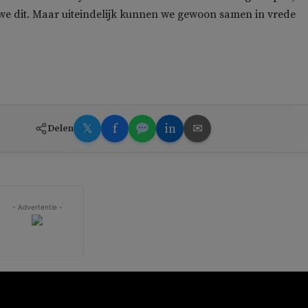
e dit. Maar uiteindelijk kunnen we gewoon samen in vrede
𝕏
f
in
✉
Delen
- Advertentie -