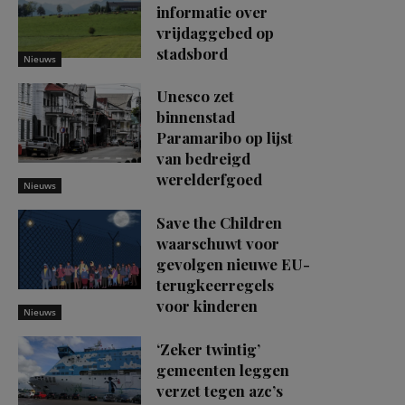
informatie over
vrijdaggebed op
stadsbord
Nieuws
Unesco zet
binnenstad
Paramaribo op lijst
van bedreigd
werelderfgoed
Nieuws
Save the Children
waarschuwt voor
gevolgen nieuwe EU-
terugkeerregels
voor kinderen
Nieuws
‘Zeker twintig’
gemeenten leggen
verzet tegen azc’s