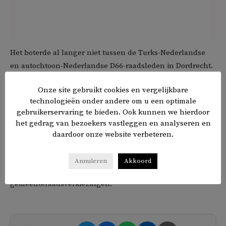
Het boterde al langer niet tussen de Turks-Nederlandse
en autochtoon-Nederlandse D66-raadsleden in Dordrecht.
Dit kwam mede door het feit dat Bosuguy en Polat in 2018
Onze site gebruikt cookies en vergelijkbare
door middel van voorkeurstemmen in de raad werden
technologieën onder andere om u een optimale
verkozen. Hierdoor verloren ervaren D66-raadsleden hun
gebruikerservaring te bieden. Ook kunnen we hierdoor
zetel.
het gedrag van bezoekers vastleggen en analyseren en
daardoor onze website verbeteren.
Het landelijk bestuur van D66 heeft geen partij in de
kwestie gekozen. Wel heeft het dys besloten om rigoureus
Annuleren
Akkoord
een streep te zetten door deelname aan de
gemeenteraadsverkiezingen.