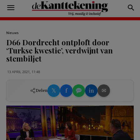
Nieuws
D66 Dordrecht ontploft door
‘Turkse kwestie’, verdwijnt van
stembiljet
13 APRIL 2021, 11:48
𝕏
f
in
✉
Delen