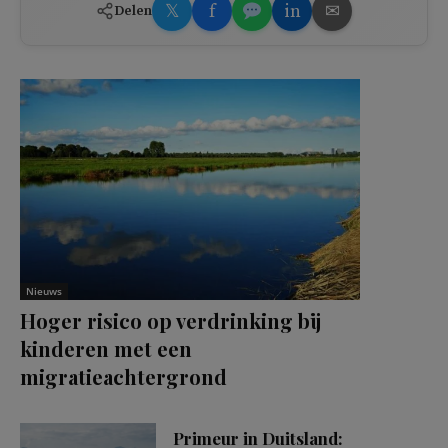
𝕏
f
in
✉
Delen
Nieuws
Hoger risico op verdrinking bij
kinderen met een
migratieachtergrond
Primeur in Duitsland: