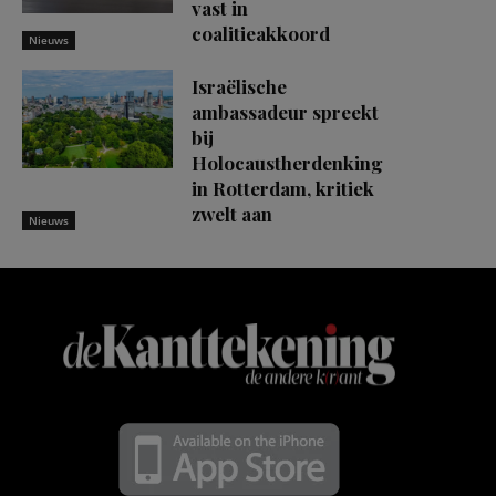
vast in
coalitieakkoord
Nieuws
Israëlische
ambassadeur spreekt
bij
Holocaustherdenking
in Rotterdam, kritiek
zwelt aan
Nieuws