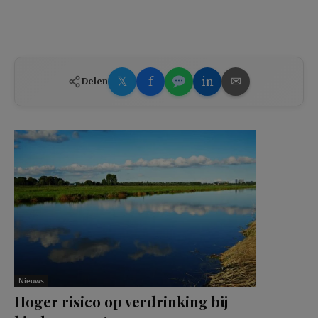
𝕏
f
in
✉
Delen
Nieuws
Hoger risico op verdrinking bij