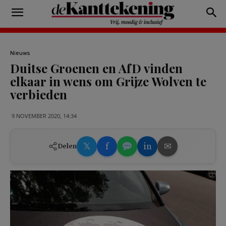
Nieuws
Duitse Groenen en AfD vinden
elkaar in wens om Grijze Wolven te
verbieden
9 NOVEMBER 2020, 14:34
𝕏
f
in
✉
Delen