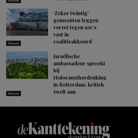
Nieuws
‘Zeker twintig’
gemeenten leggen
verzet tegen azc’s
vast in
coalitieakkoord
Nieuws
Israëlische
ambassadeur spreekt
bij
Holocaustherdenking
in Rotterdam, kritiek
zwelt aan
Nieuws