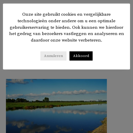
China ontkent Oeigoeren als dwangarbeiders tewerk te
Onze site gebruikt cookies en vergelijkbare
stellen. De kampen zouden ‘beroepsopleidingen’
technologieën onder andere om u een optimale
aanbieden en bedrijven moeten het Chinese beleid in
gebruikerservaring te bieden. Ook kunnen we hierdoor
Xinjiang respecteren.
het gedrag van bezoekers vastleggen en analyseren en
daardoor onze website verbeteren.
Annuleren
Akkoord
𝕏
f
in
✉
Delen