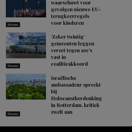
waarschuwt voor
gevolgen nieuwe EU-
terugkeerregels
voor kinderen
Nieuws
‘Zeker twintig’
gemeenten leggen
verzet tegen azc’s
vast in
coalitieakkoord
Nieuws
Israëlische
ambassadeur spreekt
bij
Holocaustherdenking
in Rotterdam, kritiek
zwelt aan
Nieuws