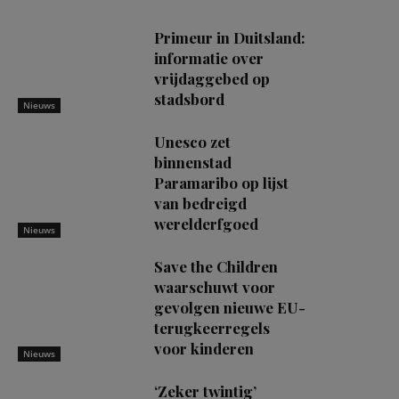
Primeur in Duitsland:
informatie over
vrijdaggebed op
stadsbord
Nieuws
Unesco zet
binnenstad
Paramaribo op lijst
van bedreigd
werelderfgoed
Nieuws
Save the Children
waarschuwt voor
gevolgen nieuwe EU-
terugkeerregels
voor kinderen
Nieuws
‘Zeker twintig’