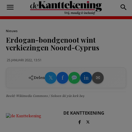
Nieuws
Erdogan-bondgenoot wint
verkiezingen Noord-Cyprus
25 JANUARI 2022, 13:51
𝕏
f
in
✉
Delen
Beeld: Wikimedia Commons / Seksen iki yüz kırk beş
DE KANTTEKENING