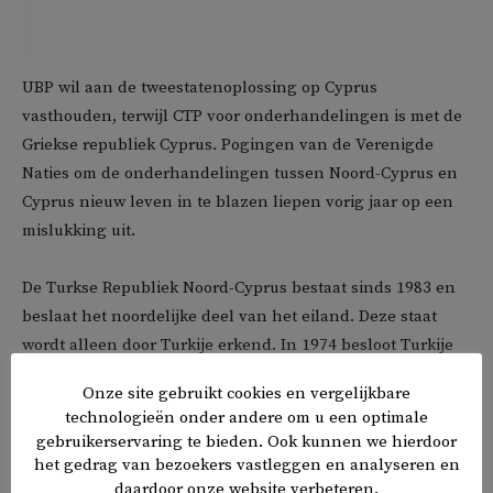
UBP wil aan de tweestatenoplossing op Cyprus
vasthouden, terwijl CTP voor onderhandelingen is met de
Griekse republiek Cyprus. Pogingen van de Verenigde
Naties om de onderhandelingen tussen Noord-Cyprus en
Cyprus nieuw leven in te blazen liepen vorig jaar op een
mislukking uit.
De Turkse Republiek Noord-Cyprus bestaat sinds 1983 en
beslaat het noordelijke deel van het eiland. Deze staat
wordt alleen door Turkije erkend. In 1974 besloot Turkije
om Cyprus binnen te vallen. Dit, onder het voorwendsel
Onze site gebruikt cookies en vergelijkbare
om de islamitische Turks-Cyprioten te beschermen tegen
technologieën onder andere om u een optimale
de Grieks-Cypriotische meerderheid die aansluiting wenste
gebruikerservaring te bieden. Ook kunnen we hierdoor
bij Griekenland.
het gedrag van bezoekers vastleggen en analyseren en
daardoor onze website verbeteren.