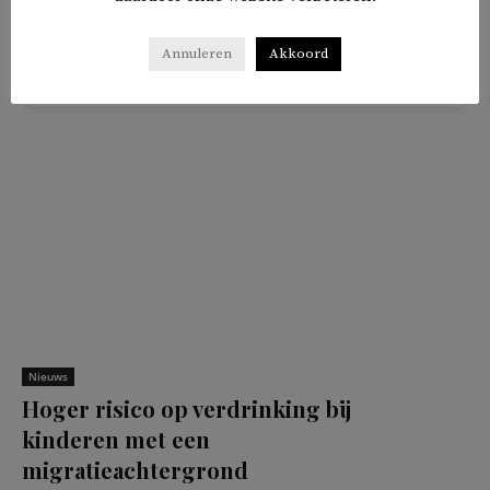
Annuleren
Akkoord
𝕏
f
in
✉
Delen
Nieuws
Hoger risico op verdrinking bij
kinderen met een
migratieachtergrond