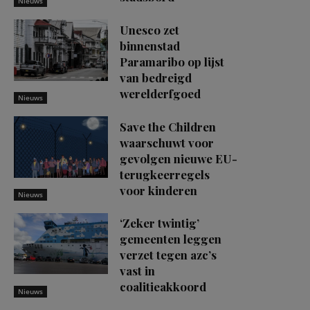
Nieuws
Unesco zet
binnenstad
Paramaribo op lijst
van bedreigd
werelderfgoed
Nieuws
Save the Children
waarschuwt voor
gevolgen nieuwe EU-
terugkeerregels
voor kinderen
Nieuws
‘Zeker twintig’
gemeenten leggen
verzet tegen azc’s
vast in
coalitieakkoord
Nieuws