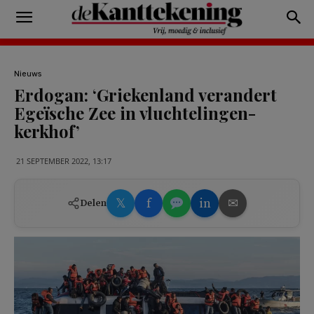
Nieuws
Erdogan: ‘Griekenland verandert
Egeïsche Zee in vluchtelingen-
kerkhof’
21 SEPTEMBER 2022, 13:17
𝕏
f
in
✉
Delen