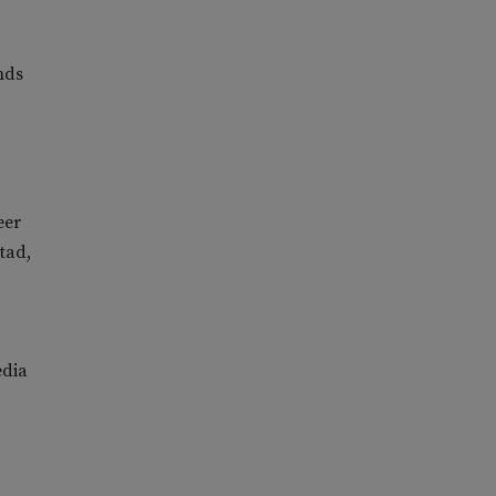
nds
eer
tad,
edia