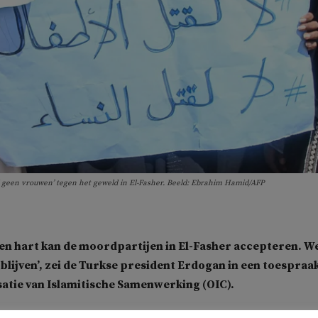
geen vrouwen’ tegen het geweld in El-Fasher. Beeld: Ebrahim Hamid/AFP
en hart kan de moordpartijen in El-Fasher accepteren. W
l blijven’, zei de Turkse president Erdogan in een toespraa
atie van Islamitische Samenwerking (OIC).