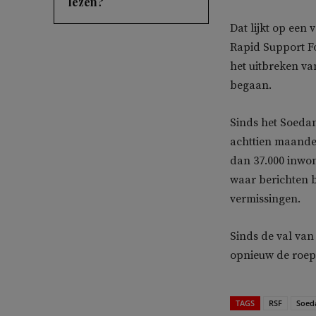
lezen?
Dat lijkt op een
Rapid Support Fo
het uitbreken va
begaan.
Sinds het Soeda
achttien maanden
dan 37.000 inwon
waar berichten 
vermissingen.
Sinds de val van
opnieuw de roep
TAGS
RSF
Soed