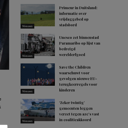
Primeur in Duitsland:
informatie over
vrijdaggebed op
stadsbord
Nieuws
Unesco zet binnenstad
Paramaribo op lijst van
bedreigd
werelderfgoed
Nieuws
Save the Children
waarschuwt voor
gevolgen nieuwe EU-
terugkeerregels voor
kinderen
Nieuws
e
‘Zeker twintig’
k
gemeenten leggen
verzet tegen azc’s vast
in coalitieakkoord
Nieuws