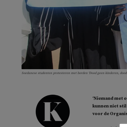
Soedanese studenten protesteren met borden ‘Dood geen kinderen, dood 
‘Niemand met e
kunnen niet sti
voor de Organis