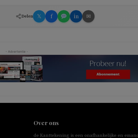
𝕏
f
in
✉
Delen
- Advertentie -
Over ons
de Kanttekening is een onafhankelijke en emanc