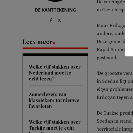
De verenigde isla
DE KANTTEKENING
in Gaza besprek
Maar Erdogan sp
andere, onderbel
Lees meer
Deze genocide w
Rapid Support F
gesteund.
Welke vijf stukken over
Nederland moet je
‘De grootste ver
echt lezen?
in Soedan ligt o
eigen problemen 
Zomerlezen: van
Erdogan tegen a
klassiekers tot nieuwe
favorieten
De Turkse presid
Soedan in stand
Welke vijf stukken over
Turkije moet je echt
‘territoriale inte