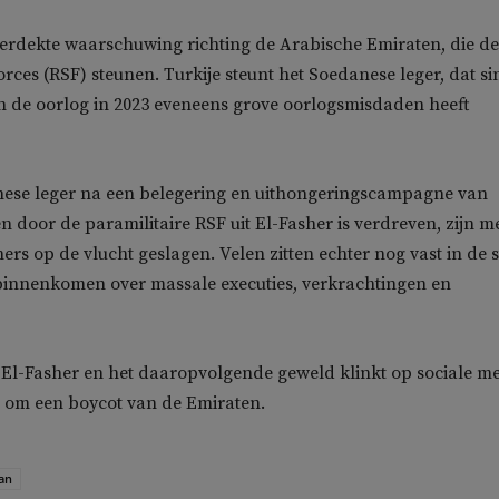
 verdekte waarschuwing richting de Arabische Emiraten, die de
rces (RSF) steunen. Turkije steunt het Soedanese leger, dat si
n de oorlog in 2023 eveneens grove oorlogsmisdaden heeft
nese leger na een belegering en uithongeringscampagne van
 door de paramilitaire RSF uit El-Fasher is verdreven, zijn m
ers op de vlucht geslagen. Velen zitten echter nog vast in de s
binnenkomen over massale executies, verkrachtingen en
 El-Fasher en het daaropvolgende geweld klinkt op sociale m
 om een boycot van de Emiraten.
an