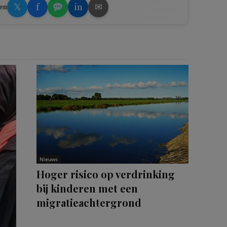
𝕏
f
in
✉
en
Nieuws
Hoger risico op verdrinking
bij kinderen met een
migratieachtergrond