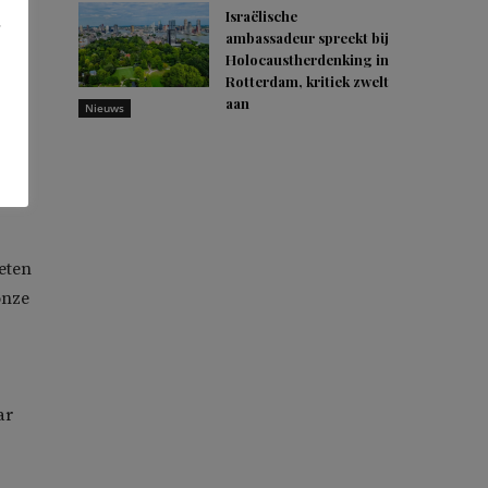
atie
Israëlische
ambassadeur spreekt bij
Holocaustherdenking in
Rotterdam, kritiek zwelt
e
aan
Nieuws
eten
onze
ar