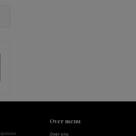
Over menu
ipatoire
Over ons