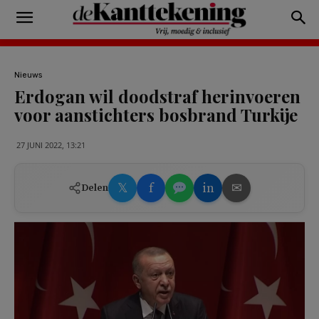
Nieuws
Erdogan wil doodstraf herinvoeren
voor aanstichters bosbrand Turkije
27 JUNI 2022, 13:21
𝕏
f
in
✉
Delen