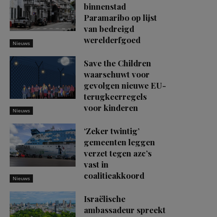
binnenstad
Paramaribo op lijst
van bedreigd
werelderfgoed
Nieuws
Save the Children
waarschuwt voor
gevolgen nieuwe EU-
terugkeerregels
voor kinderen
Nieuws
‘Zeker twintig’
gemeenten leggen
verzet tegen azc’s
vast in
coalitieakkoord
Nieuws
Israëlische
ambassadeur spreekt