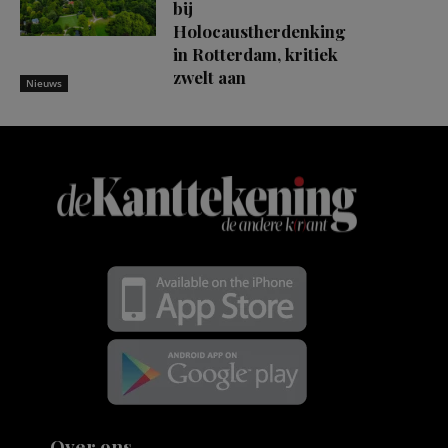
bij
Holocaustherdenking
in Rotterdam, kritiek
zwelt aan
Nieuws
Over ons