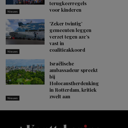
terugkeerregels
voor kinderen
Nieuws
‘Zeker twintig’
gemeenten leggen
verzet tegen azc’s
vast in
coalitieakkoord
Nieuws
Israëlische
ambassadeur spreekt
bij
Holocaustherdenking
in Rotterdam, kritiek
zwelt aan
Nieuws