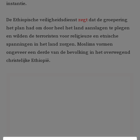
instantie.
De Ethiopische veiligheidsdienst
zegt
dat de groepering
het plan had om door heel het land aanslagen te plegen
en wilden de terroristen voor religieuze en etnische
spanningen in het land zorgen. Moslims vormen
ongeveer een derde van de bevolking in het overwegend
christelijke Ethiopië.