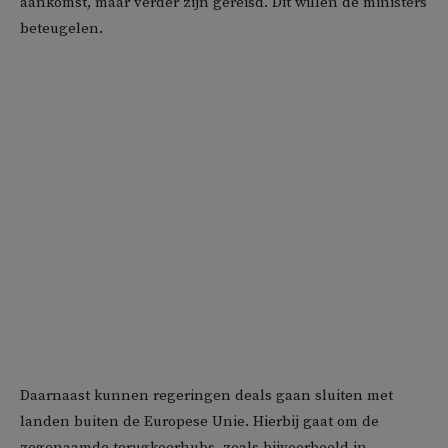
aankomst, maar verder zijn gereisd. Dit willen de ministers
beteugelen.
Daarnaast kunnen regeringen deals gaan sluiten met
landen buiten de Europese Unie. Hierbij gaat om de
zogenaamde terugkeerhubs, zoals bijvoorbeeld in