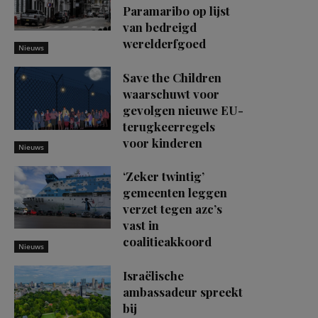
Paramaribo op lijst
van bedreigd
werelderfgoed
Nieuws
Save the Children
waarschuwt voor
gevolgen nieuwe EU-
terugkeerregels
voor kinderen
Nieuws
‘Zeker twintig’
gemeenten leggen
verzet tegen azc’s
vast in
coalitieakkoord
Nieuws
Israëlische
ambassadeur spreekt
bij