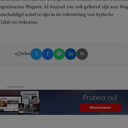
ingenbureau Wagner. Al-Sayyad zou ook gelieerd zijn aan Wa
eschuldigd actief te zijn in de rekrutering van Syrische
Libië en Oekraïne.
𝕏
f
in
✉
Delen
- Advertentie -