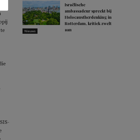
werd
Israëlische
ambassadeur spreekt bij
m
Holocaustherdenking in
ppij
Rotterdam, kritiek zwelt
aan
te
Nieuws
die
e
ISIS-
e
e