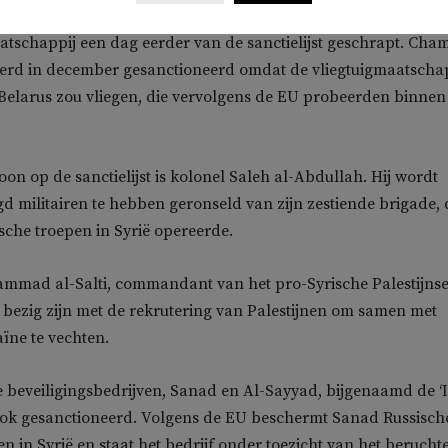
 en eigenaar van Cham Wings Airlines. Opmerkelijk genoeg 
atschappij een dag eerder van de sanctielijst geschrapt. Cha
werd in december gesanctioneerd omdat de vliegtuigmaatscha
elarus zou vliegen, die vervolgens de EU probeerden binnen 
on op de sanctielijst is kolonel Saleh al-Abdullah. Hij wordt
d militairen te hebben geronseld van zijn zestiende brigade, 
che troepen in Syrië opereerde.
mmad al-Salti, commandant van het pro-Syrische Palestijns
, bezig zijn met de rekrutering van Palestijnen om samen met
ïne te vechten.
e beveiligingsbedrijven, Sanad en Al-Sayyad, bijgenaamd de ‘
 ook gesanctioneerd. Volgens de EU beschermt Sanad Russisch
n in Syrië en staat het bedrijf onder toezicht van het berucht