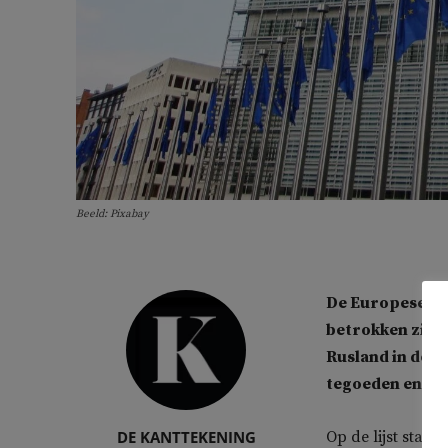
Beeld: Pixabay
De Europese Uni
betrokken zijn 
Rusland in de o
tegoeden en vi
DE KANTTEKENING
Op de lijst staa