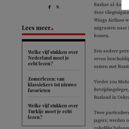
Bashar al-Aasad
deze vliegtuigma
Wings Airlines 
Lees meer
migranten naar B
komen.
Een andere perso
Welke vijf stukken over
Nederland moet je
ervan beschuldig
echt lezen?
samen met Russis
Zomerlezen: van
Verder zou Muha
klassiekers tot nieuwe
Bevrijdingsleger
favorieten
Rusland in Oekra
Welke vijf stukken over
Turkije moet je echt
Twee particulier
lezen?
jagers’, werden
zakelijke belange