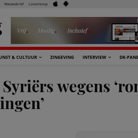
Nieuwsbrief
Losverkoop
UNST & CULTUUR
ZINGEVING
INTERVIEW
DK-PAN
 Syriërs wegens ‘ro
ingen’