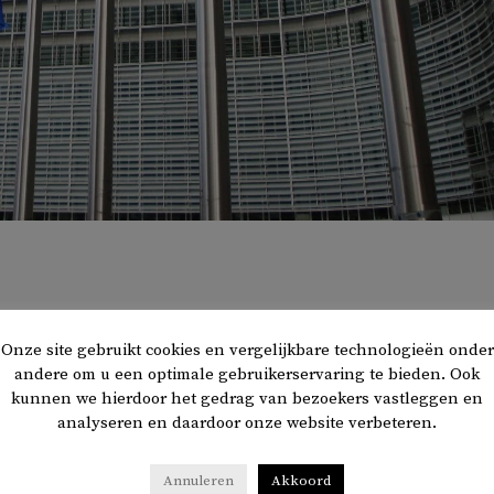
e heeft tien Syriërs op de
sanctielijst
gezet. Ze zouden
Onze site gebruikt cookies en vergelijkbare technologieën onder
bij het rekruteren van Syrische en Palestijnse huurlingen
andere om u een optimale gebruikerservaring te bieden. Ook
orlog in Oekraïne.
De sancties omvatten bevriezing van
kunnen we hierdoor het gedrag van bezoekers vastleggen en
sumverboden.
analyseren en daardoor onze website verbeteren.
t onder meer Issam Shammout, een vertrouweling van presiden
Annuleren
Akkoord