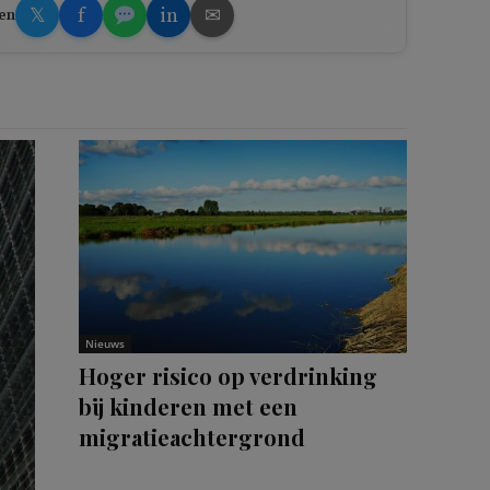
𝕏
f
in
✉
en
Nieuws
Hoger risico op verdrinking
bij kinderen met een
migratieachtergrond