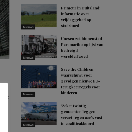
Primeur in Duitsland:
informatie over
vrijdaggebed op
stadsbord
Nieuws
Unesco zet binnenstad
Paramaribo op lijst van
bedreigd
werelderfgoed
Nieuws
Save the Children
waarschuwt voor
gevolgen nieuwe EU-
terugkeerregels voor
kinderen
Nieuws
 voor
‘Zeker twintig’
gemeenten leggen
verzet tegen azc’s vast
in coalitieakkoord
Nieuws
t