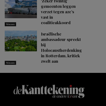
‘Zeker twintig’
gemeenten leggen
verzet tegen azc’s
vast in
coalitieakkoord
Nieuws
Israëlische
ambassadeur spreekt
bij
Holocaustherdenking
in Rotterdam, kritiek
zwelt aan
Nieuws