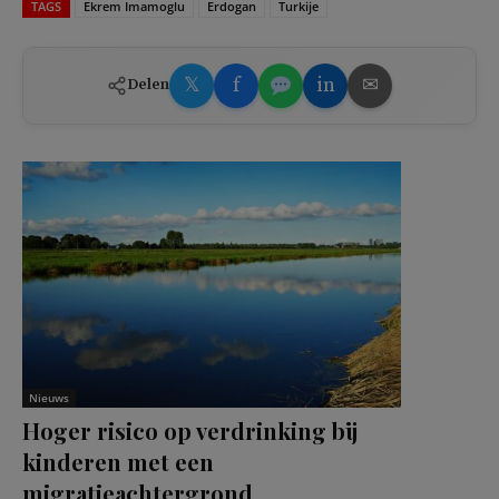
TAGS
Ekrem Imamoglu
Erdogan
Turkije
𝕏
f
in
✉
Delen
Nieuws
Hoger risico op verdrinking bij
kinderen met een
migratieachtergrond