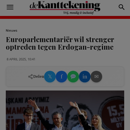
Nieuws
Europarlementariër wil strenger
optreden tegen Erdogan-regime
8 APRIL 2025, 10:41
𝕏
f
in
✉
Delen