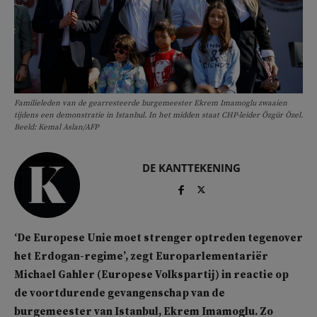
Familieleden van de gearresteerde burgemeester Ekrem Imamoglu zwaaien
tijdens een demonstratie in Istanbul. In het midden staat CHP-leider Özgür Özel.
Beeld: Kemal Aslan/AFP
DE KANTTEKENING
‘De Europese Unie moet strenger optreden tegenover
het Erdogan-regime’, zegt Europarlementariër
Michael Gahler (Europese Volkspartij) in reactie op
de voortdurende gevangenschap van de
burgemeester van Istanbul, Ekrem Imamoglu. Zo