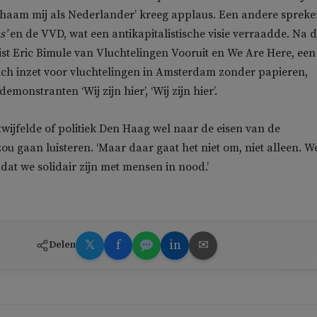
chaam mij als Nederlander’ kreeg applaus. Een andere spreke
s’
en de VVD, wat een antikapitalistische visie verraadde. Na 
ist Eric Bimule van Vluchtelingen Vooruit en We Are Here, een
zich inzet voor vluchtelingen in Amsterdam zonder papieren,
monstranten ‘Wij zijn hier’, ‘Wij zijn hier’.
twijfelde of politiek Den Haag wel naar de eisen van de
u gaan luisteren. ‘Maar daar gaat het niet om, niet alleen. W
 dat we solidair zijn met mensen in nood.’
𝕏
f
in
✉
Delen