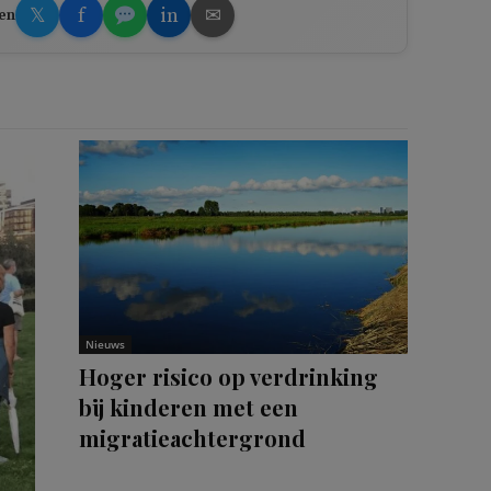
𝕏
f
in
✉
en
Nieuws
Hoger risico op verdrinking
bij kinderen met een
migratieachtergrond