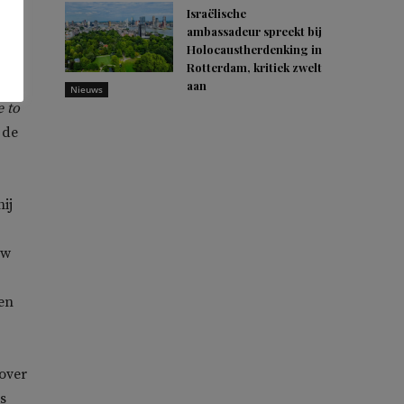
lk
Israëlische
ambassadeur spreekt bij
Holocaustherdenking in
Rotterdam, kritiek zwelt
aan
Nieuws
e to
 de
ij
uw
en
over
s