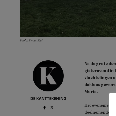
Beeld: Ewout Klei
Na de grote de
gisteravond in 
vluchtelingen o
dakloos geword
Moria.
DE KANTTEKENING
Het evenement wa
deelnemende org