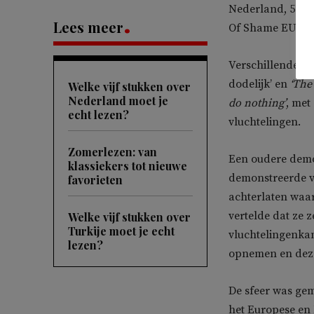
Nederland, 500 K
Lees meer
Of Shame EU.
Verschillende d
dodelijk’ en
‘The
Welke vijf stukken over
Nederland moet je
do nothing’
, met
echt lezen?
vluchtelingen.
Zomerlezen: van
Een oudere demon
klassiekers tot nieuwe
demonstreerde vo
favorieten
achterlaten waar
vertelde dat ze 
Welke vijf stukken over
Turkije moet je echt
vluchtelingenka
lezen?
opnemen en deze 
De sfeer was gem
het Europese en 