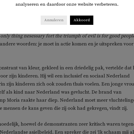
inderen, Internationale Socialisten, We Gaan Ze Halen en Wa
analyseren en daardoor onze website verbeteren.
Annuleren
Akkoord
emonstranten droegen borden met leuzen als ‘Grenzen zijn
 only thing nesessary fort the triumph of evil is for good peopl
 andere woorden: je moet in actie komen en je uitspreken voor
strant van kleur, gekleed in een driedelig pak, vertelde dat h
or zijn kinderen. Hij wil een inclusief en sociaal Nederland
in zijn kinderen zich ook zouden thuis voelen. Een jonge vro
zelf als kind naar Nederland was gevlucht. De brand van
mp Moria raakte haar diep. Nederland moet meer vluchteling
mensen de kans geven die zij ook had gekregen, vindt zij.
oedelijk, hoewel de demonstranten zeer kritisch waren tegen
Nederlandse asielbeleid. Een spreker die zei ‘Ik schaam mij al