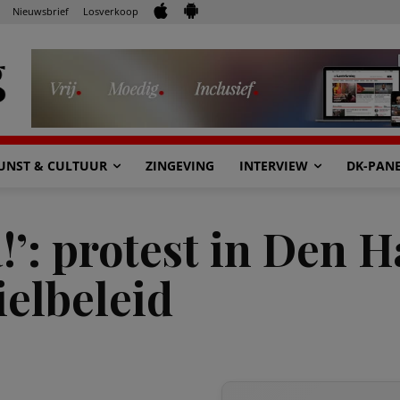
Nieuwsbrief
Losverkoop
UNST & CULTUUR
ZINGEVING
INTERVIEW
DK-PAN
!’: protest in Den 
ielbeleid