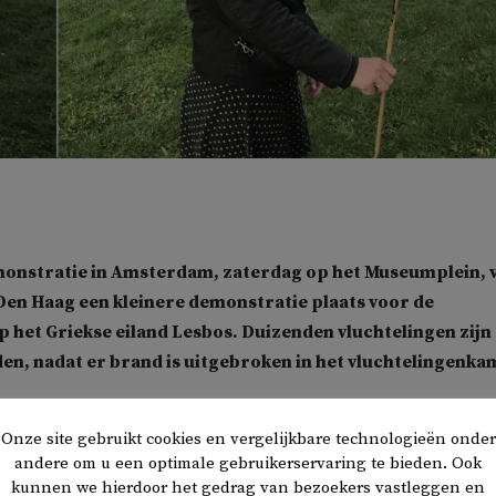
monstratie in Amsterdam, zaterdag op het Museumplein, 
Den Haag een kleinere demonstratie plaats voor de
p het Griekse eiland Lesbos. Duizenden vluchtelingen zijn
en, nadat er brand is uitgebroken in het vluchtelingenk
Onze site gebruikt cookies en vergelijkbare technologieën onder
s door leden van de politieke partij BIJ1 georganiseerd. And
andere om u een optimale gebruikerservaring te bieden. Ook
anisaties waren SOS Moria, Stichting Vluchtelingenwerk
kunnen we hierdoor het gedrag van bezoekers vastleggen en