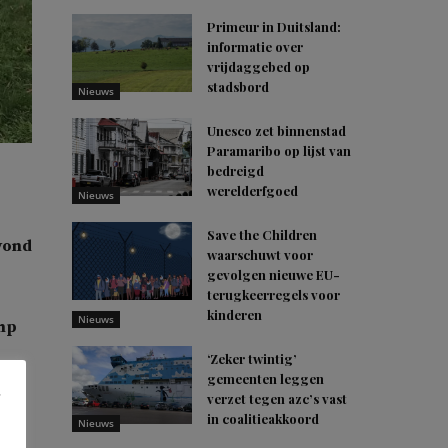
Primeur in Duitsland:
informatie over
vrijdaggebed op
stadsbord
Nieuws
Unesco zet binnenstad
Paramaribo op lijst van
bedreigd
werelderfgoed
Nieuws
Save the Children
vond
waarschuwt voor
gevolgen nieuwe EU-
terugkeerregels voor
kinderen
Nieuws
amp
‘Zeker twintig’
gemeenten leggen
verzet tegen azc’s vast
ere
in coalitieakkoord
Nieuws