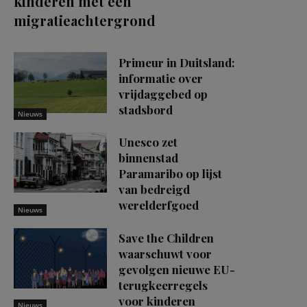
kinderen met een
migratieachtergrond
Primeur in Duitsland:
informatie over
vrijdaggebed op
stadsbord
Nieuws
Unesco zet
binnenstad
Paramaribo op lijst
van bedreigd
werelderfgoed
Nieuws
Save the Children
waarschuwt voor
gevolgen nieuwe EU-
terugkeerregels
voor kinderen
Nieuws