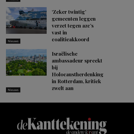
‘Zeker twintig’
gemeenten leggen
verzet tegen azc’s
vast in
coalitieakkoord
Nieuws
Israëlische
ambassadeur spreekt
bij
Holocaustherdenking
in Rotterdam, kritiek
zwelt aan
Nieuws