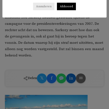
Sarkozy.
Annuleren
Akkoord
Khaddafi zou Sarkozy hebben gesteund tijdens de
campagne voor de presidentsverkiezingen van 2007. De
rechter acht dat nu bewezen. Sarkozy moet hoe dan ook
de gevangenis in, ook al gaat hij in beroep tegen het
vonnis. De datum waarop hij zijn straf moet uitzitten, moet
alleen nog worden vastgesteld. Dat zal binnen een maand
bekend worden.
𝕏
f
in
✉
Delen