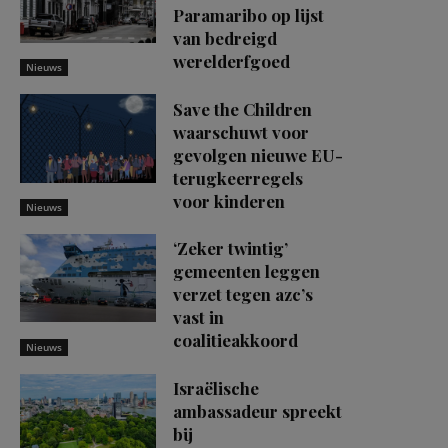
Paramaribo op lijst
van bedreigd
werelderfgoed
Nieuws
Save the Children
waarschuwt voor
gevolgen nieuwe EU-
terugkeerregels
voor kinderen
Nieuws
‘Zeker twintig’
gemeenten leggen
verzet tegen azc’s
vast in
coalitieakkoord
Nieuws
Israëlische
ambassadeur spreekt
bij