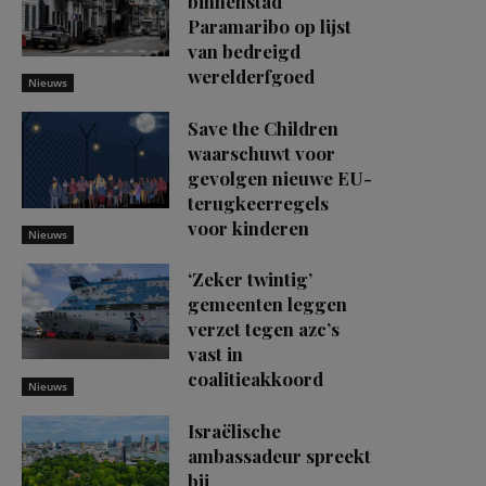
binnenstad
Paramaribo op lijst
van bedreigd
werelderfgoed
Nieuws
Save the Children
waarschuwt voor
gevolgen nieuwe EU-
terugkeerregels
voor kinderen
Nieuws
‘Zeker twintig’
gemeenten leggen
verzet tegen azc’s
vast in
coalitieakkoord
Nieuws
Israëlische
ambassadeur spreekt
bij