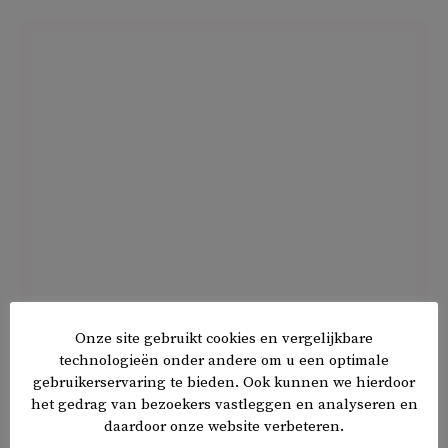
Onze site gebruikt cookies en vergelijkbare
Franse inlichtingendiensten vermoeden dat deze acties
technologieën onder andere om u een optimale
deel uitmaken van een destabiliseringscampagne,
gebruikerservaring te bieden. Ook kunnen we hierdoor
mogelijk aangestuurd door Russische geheime diensten.
het gedrag van bezoekers vastleggen en analyseren en
Volgens het agentschap Viginum worden dergelijke
daardoor onze website verbeteren.