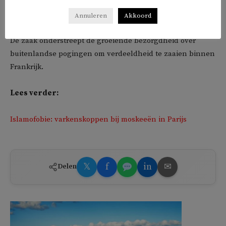
provocaties vaak versterkt via sociale media, met behulp
van duizenden nepaccounts.
Annuleren
Akkoord
De zaak onderstreept de groeiende bezorgdheid over
buitenlandse pogingen om verdeeldheid te zaaien binnen
Frankrijk.
Lees verder:
Islamofobie: varkenskoppen bij moskeeën in Parijs
𝕏
f
in
✉
Delen