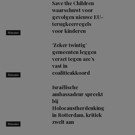
Save the Children
waarschuwt voor
gevolgen nieuwe EU-
terugkeerregels
voor kinderen
Nieuws
‘Zeker twintig’
gemeenten leggen
verzet tegen azc’s
vast in
coalitieakkoord
Nieuws
Israëlische
ambassadeur spreekt
bij
Holocaustherdenking
in Rotterdam, kritiek
zwelt aan
Nieuws