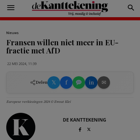
Nieuws
Fransen willen niet meer in EU-
fractie met AfD
22 MEI 2024, 11:39
𝕏
f
in
✉
Delen
Europese verkiezingen 2024 © Ewout Klei
DE KANTTEKENING