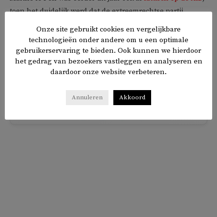
toen het duidelijk werd dat de extreemrechtse partij
geheime deportatieplannen had gemaakt voor Duitsers
Onze site gebruikt cookies en vergelijkbare
met een migratieachtergrond. Toen kwam het niet tot een
technologieën onder andere om u een optimale
breuk.
gebruikerservaring te bieden. Ook kunnen we hierdoor
het gedrag van bezoekers vastleggen en analyseren en
daardoor onze website verbeteren.
TAGS
AfD
EU
Frankrijk
Annuleren
Akkoord
𝕏
f
in
✉
Delen