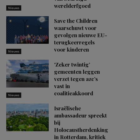
werelderfgoed
Nieuws
Save the Children
waarschuwt voor
gevolgen nieuwe EU-
terugkeerregels
voor kinderen
Nieuws
‘Zeker twintig’
gemeenten leggen
verzet tegen azc’s
vast in
coalitieakkoord
Nieuws
Israëlische
ambassadeur spreekt
bij
Holocaustherdenking
in Rotterdam, kritiek