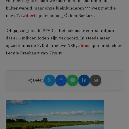
voor een figuur slaan we naar de nabestaanden, de
buitenwereld, naar onze kleinkinderen??? Weg met die
nazis!!’,
twittert
epidemioloog Özlem Bozkurt.
‘Oh ja, volgens de #FVD is het ook maar een ‘standpunt’
dat er 6 miljoen joden zijn vermoord. In steeds meer
opzichten is de FvD de nieuwe NSB’,
aldus
opinieredacteur
Leonie Breebaart van
Trouw
.
𝕏
f
in
✉
Delen