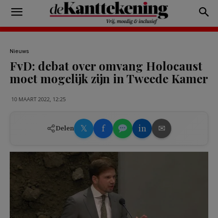
Nieuws
FvD: debat over omvang Holocaust
moet mogelijk zijn in Tweede Kamer
10 MAART 2022, 12:25
𝕏
f
in
✉
Delen