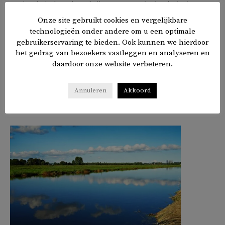
Anti-Aziatisch racisme krijgt meer aandacht sinds de
moord op zes Oost-Aziatische vrouwen in een
Onze site gebruikt cookies en vergelijkbare
massagesalon in het Amerikaanse Atlanta vorige maand.
technologieën onder andere om u een optimale
gebruikerservaring te bieden. Ook kunnen we hierdoor
De dader was een witte christenextremist.
het gedrag van bezoekers vastleggen en analyseren en
daardoor onze website verbeteren.
𝕏
f
in
✉
Annuleren
Akkoord
Delen