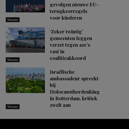
gevolgen nieuwe EU-
terugkeerregels
voor kinderen
Nieuws
‘Zeker twintig’
gemeenten leggen
verzet tegen azc’s
vast in
coalitieakkoord
Nieuws
Israëlische
ambassadeur spreekt
bij
Holocaustherdenking
in Rotterdam, kritiek
zwelt aan
Nieuws