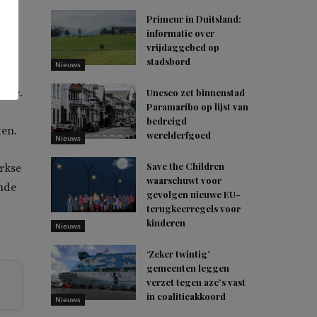
Primeur in Duitsland:
informatie over
ier
vrijdaggebed op
stadsbord
Nieuws
isme.
Unesco zet binnenstad
Paramaribo op lijst van
bedreigd
ten.
werelderfgoed
Nieuws
Save the Children
rkse
waarschuwt voor
onde
gevolgen nieuwe EU-
terugkeerregels voor
kinderen
Nieuws
‘Zeker twintig’
gemeenten leggen
verzet tegen azc’s vast
in coalitieakkoord
Nieuws