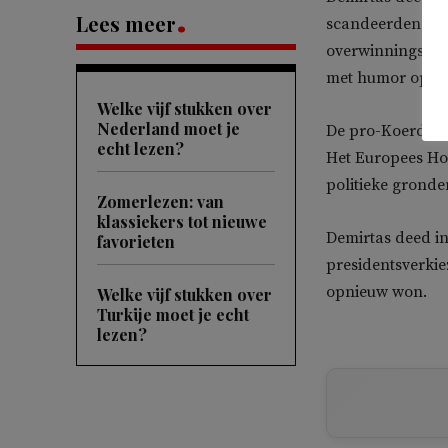
Lees meer
scandeerden aan
overwinningsspe
met humor op: ‘Ju
Welke vijf stukken over
Nederland moet je
De pro-Koerdische
echt lezen?
Het Europees Ho
politieke gronden
Zomerlezen: van
klassiekers tot nieuwe
Demirtas deed in
favorieten
presidentsverkie
opnieuw won.
Welke vijf stukken over
Turkije moet je echt
lezen?