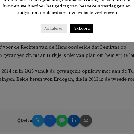
kunnen we hierdoor het gedrag van bezoekers vastleggen en
hangers van president Recep Tayyip Erdogan tijdens diens
analyseren en daardoor onze website verbeteren.
ech dat Demirtas opgehangen moest worden. Hij reageerde h
llie kunnen niet eens mijn jas ophangen’, twitterde hij.
Annuleren
Akkoord
 politicus zit al zeven jaar vast, op beschuldiging van terror
f voor de Rechten van de Mens oordeelde dat Demirtas op
 gevangen zit, maar Turkije is niet van plan om hem vrij te la
 2014 en in 2018 vanuit de gevangenis opnieuw mee aan de Tu
zingen. Beide keren won Erdogan, die in 2023 in de tweede r
𝕏
f
in
✉
Delen