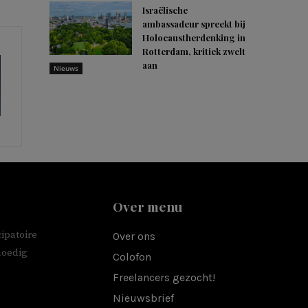
Israëlische
ambassadeur spreekt bij
Holocaustherdenking in
Rotterdam, kritiek zwelt
aan
Nieuws
Over menu
ipatoire
Over ons
moedig
Colofon
Freelancers gezocht!
Nieuwsbrief