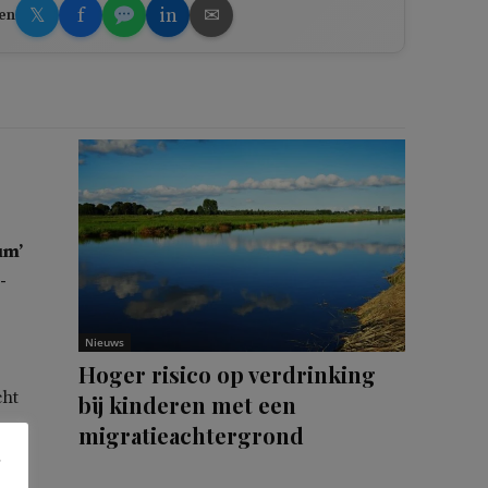
𝕏
f
in
✉
en
um’
-
Nieuws
Hoger risico op verdrinking
cht
bij kinderen met een
.
migratieachtergrond