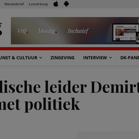
Nieuwsbrief
Losverkoop
UNST & CULTUUR
ZINGEVING
INTERVIEW
DK-PAN
sche leider Demirt
met politiek