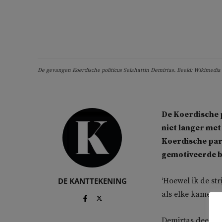
De gevangen Koerdische politicus Selahattin Demirtas. Beeld: Wikimed
De Koerdische 
niet langer met
Koerdische part
gemotiveerde b
DE KANTTEKENING
‘Hoewel ik de st
als elke kameraad
Demirtas deed z