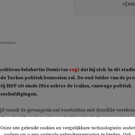
Del
ia Commons
politicus Selahattin Demirtas
zegt
dat hij zich ‘in dit stadi
 de Turkse politiek bemoeien zal. De oud-leider van de pro
ij HDP zit sinds 2016 achter de tralies, vanwege politiek
eschuldigingen.
rijd vanuit de gevangenis zal voortzetten met dezelfde veerkra
, verlaat ik nu de actieve politiek’,
twitterde
Demirtas gisteren
Onze site gebruikt cookies en vergelijkbare technologieën onder
ijn uitspraken op een kritiek moment. Afgelopen zondag
andere om u een optimale gebruikerservaring te bieden. Ook