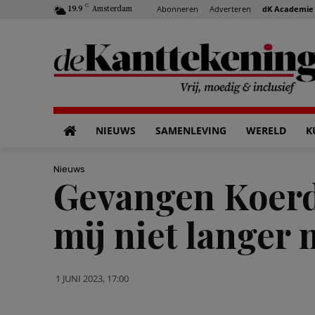
C
Abonneren
Adverteren
dK Academie
19.9
Amsterdam
NIEUWS
SAMENLEVING
WERELD
K
Nieuws
Gevangen Koerdi
mij niet langer 
1 JUNI 2023, 17:00