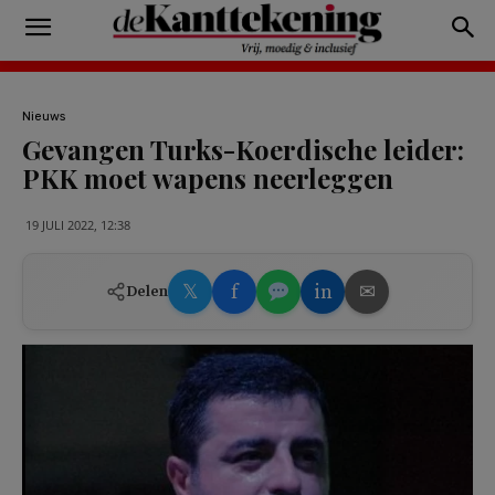
Nieuws
Gevangen Turks-Koerdische leider:
PKK moet wapens neerleggen
19 JULI 2022, 12:38
𝕏
f
in
✉
Delen