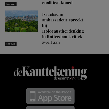
coalitieakkoord
Nieuws
Israëlische
ambassadeur spreekt
bij
Holocaustherdenking
in Rotterdam, kritiek
zwelt aan
Nieuws