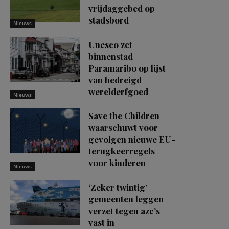
vrijdaggebed op
stadsbord
Nieuws
Unesco zet
binnenstad
Paramaribo op lijst
van bedreigd
werelderfgoed
Nieuws
Save the Children
waarschuwt voor
gevolgen nieuwe EU-
terugkeerregels
voor kinderen
Nieuws
‘Zeker twintig’
gemeenten leggen
verzet tegen azc’s
vast in