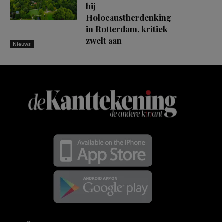
bij
Holocaustherdenking
in Rotterdam, kritiek
zwelt aan
Nieuws