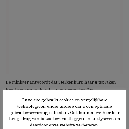
De minister antwoordt dat Sterkenburg haar uitspraken
heeft gedaan in de rol van onderzoeker. ‘Om
onduidelijkheid hierover te voorkomen is eveneens
Onze site gebruikt cookies en vergelijkbare
vermeld dat deze onderzoeker binnen het departement
technologieën onder andere om u een optimale
niet betrokken is bij dit onderwerp, om zo nogmaals te
gebruikerservaring te bieden. Ook kunnen we hierdoor
het gedrag van bezoekers vastleggen en analyseren en
expliciteren dat de rollen als ambtenaar en onderzoeker
daardoor onze website verbeteren.
gescheiden zijn’, aldus de minister.