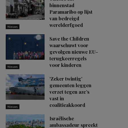
binnenstad
Paramaribo op lijst
van bedreigd
werelderfgoed
Nieuws
Save the Children
waarschuwt voor
gevolgen nieuwe EU-
terugkeerregels
voor kinderen
Nieuws
‘Zeker twintig’
gemeenten leggen
verzet tegen azc’s
vast in
coalitieakkoord
Nieuws
Israëlische
ambassadeur spreekt