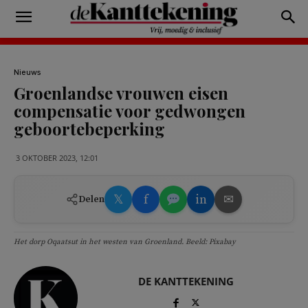
Nieuws
Groenlandse vrouwen eisen
compensatie voor gedwongen
geboortebeperking
3 OKTOBER 2023, 12:01
𝕏
f
in
✉
Delen
Het dorp Oqaatsut in het westen van Groenland. Beeld: Pixabay
DE KANTTEKENING