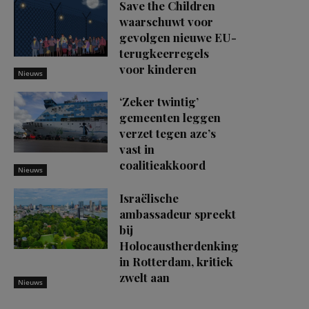
Save the Children
waarschuwt voor
gevolgen nieuwe EU-
terugkeerregels
voor kinderen
Nieuws
‘Zeker twintig’
gemeenten leggen
verzet tegen azc’s
vast in
coalitieakkoord
Nieuws
Israëlische
ambassadeur spreekt
bij
Holocaustherdenking
in Rotterdam, kritiek
zwelt aan
Nieuws