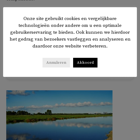
‘We worden ouder. De oudsten onder ons, bij wie in de
Onze site gebruikt cookies en vergelijkbare
jaren zestig een spiraaltje werd geplaatst, zijn geboren in
technologieën onder andere om u een optimale
de jaren veertig en naderen de tachtig. We willen nu actie
gebruikerservaring te bieden. Ook kunnen we hierdoor
het gedrag van bezoekers vastleggen en analyseren en
ondernemen.’
daardoor onze website verbeteren.
Annuleren
Akkoord
𝕏
f
in
✉
Delen